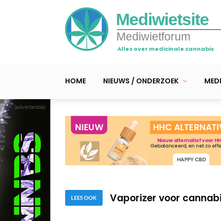
Mediwietsite
Mediwietforum
Alles over medicinale cannabis
HOME
NIEUWS / ONDERZOEK
MEDI
(advertentie)
Cannabis verdampen en 
5 redenen om te kiezen
Vaporizer voor cannabis
LEES OOK
Cannabis verdampen en 