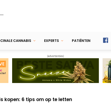
CINALE CANNABIS
EXPERTS
PATIËNTEN
(advertenties)
er het maximale uithalen, dat doe je zo!
 voor een convectie vaporizer
 kopen: 6 tips om op te letten
er het maximale uithalen, dat doe je zo!