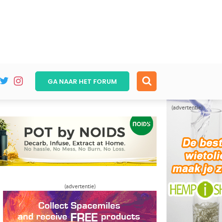
GA NAAR HET
FORUM
(advertentie)
(advertentie)