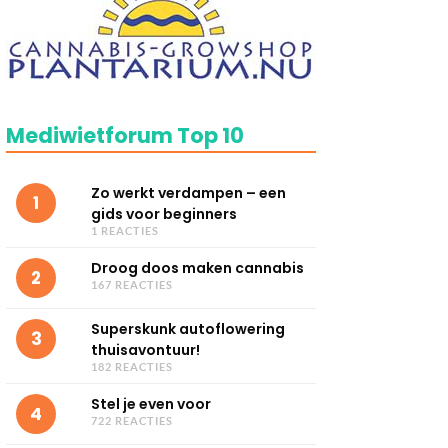
Mediwietforum Top 10
Zo werkt verdampen – een
1
gids voor beginners
1 REACTIES
Droog doos maken cannabis
2
167 REACTIES
Superskunk autoflowering
3
thuisavontuur!
182 REACTIES
Stel je even voor
4
722 REACTIES