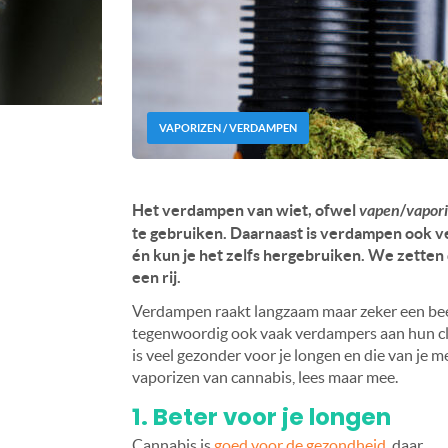
VAPORIZEN / VERDAMPEN
Het verdampen van wiet, ofwel
vapen
/
vapor
te gebruiken. Daarnaast is verdampen ook vee
én kun je het zelfs hergebruiken. We zetten 
een rij.
Verdampen raakt langzaam maar zeker een beet
tegenwoordig ook vaak verdampers aan hun cli
is veel gezonder voor je longen en die van je 
vaporizen van cannabis, lees maar mee.
1. Beter voor je longen
Cannabis is
goed voor de gezondheid
, daar