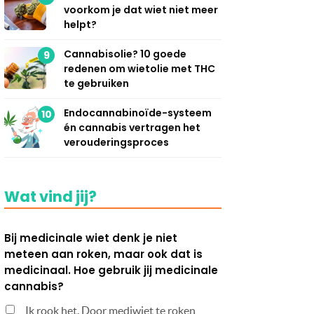
voorkom je dat wiet niet meer
helpt?
Cannabisolie? 10 goede
9
redenen om wietolie met THC
te gebruiken
Endocannabinoïde-systeem
10
én cannabis vertragen het
verouderingsproces
Wat vind jij?
Bij medicinale wiet denk je niet
meteen aan roken, maar ook dat is
medicinaal. Hoe gebruik jij medicinale
cannabis?
Ik rook het. Door mediwiet te roken