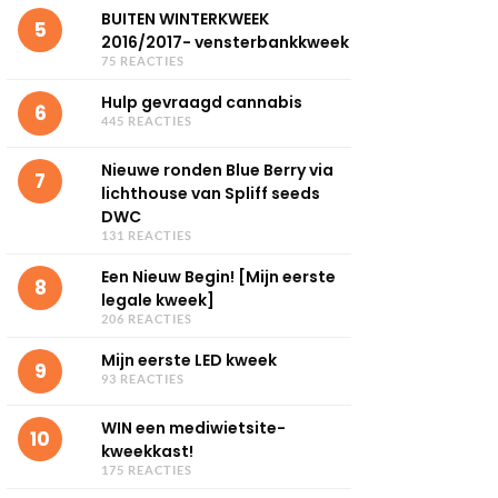
BUITEN WINTERKWEEK
5
2016/2017- vensterbankkweek
75 REACTIES
Hulp gevraagd cannabis
6
445 REACTIES
Nieuwe ronden Blue Berry via
7
lichthouse van Spliff seeds
DWC
131 REACTIES
Een Nieuw Begin! [Mijn eerste
8
legale kweek]
206 REACTIES
Mijn eerste LED kweek
9
93 REACTIES
WIN een mediwietsite-
10
kweekkast!
175 REACTIES