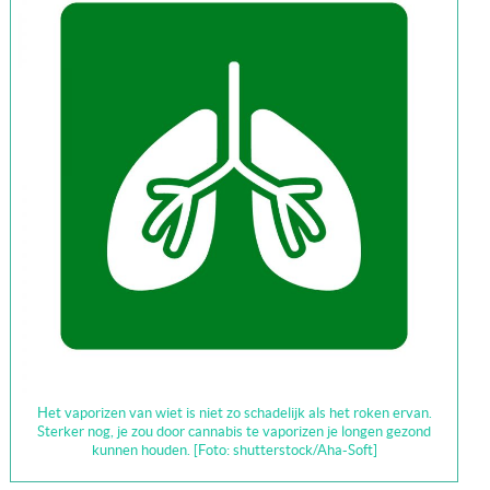
Het vaporizen van wiet is niet zo schadelijk als het roken ervan.
Sterker nog, je zou door cannabis te vaporizen je longen gezond
kunnen houden. [Foto: shutterstock/Aha-Soft]