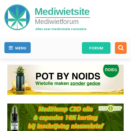
Mediwietsite
Mediwietforum
Alles over medicinale cannabis
MENU
FORUM