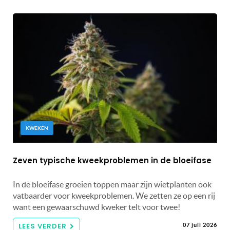
KWEKEN
Zeven typische kweekproblemen in de bloeifase
In de bloeifase groeien toppen maar zijn wietplanten ook
vatbaarder voor kweekproblemen. We zetten ze op een rij
want een gewaarschuwd kweker telt voor twee!
LEES VERDER
07 juli 2026