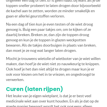
ongeveer een dag of tien. Er is geen haast bij want als je de
toppen sneller probeert te laten drogen door bijvoorbeeld
de kachel aan te zetten, worden ze minder smakelijk en
gaan er allerlei geurstoffen verloren.
Na een dag of tien kun je even testen of de wiet droog
genoeg is. Buig een paar takjes om, om te kijken of ze
daarbij breken. Breken ze, dan zijn de toppen droog
genoeg en kun je de toppen in glazen weckpotten
bewaren. Als de takjes doorbuigen in plaats van breken,
dan moet je ze nog wat langer laten drogen.
Mocht je trouwens wietolie of wietboter van je wiet willen
maken, dan hoef je de wiet niet zo nauwkeurig te knippen.
Ook hoef je het dan niet altijd te drogen maar kun je er
ook voor kiezen om het in te vriezen, en ongedroogd te
verwerken.
Curen (laten rijpen)
Het leuke van je eigen wietplant, is dat je er best veel
medicinale wiet aan over kunt houden. En als je dat op de
goede manier bewaart wordt het ook nog eens alleen