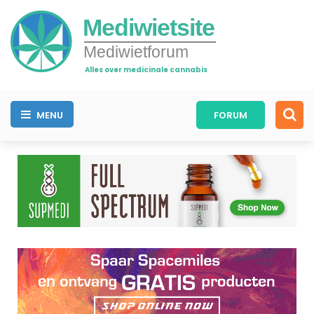
Mediwietsite
Mediwietforum
Alles over medicinale cannabis
MENU
FORUM