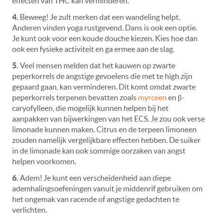
effecten van THC kan verminderen.
4.
Beweeg! Je zult merken dat een wandeling helpt.
Anderen vinden yoga rustgevend. Dans is ook een optie.
Je kunt ook voor een koude douche kiezen. Kies hoe dan
ook een fysieke activiteit en ga ermee aan de slag.
5.
Veel mensen melden dat het kauwen op zwarte
peperkorrels de angstige gevoelens die met te high zijn
gepaard gaan, kan verminderen. Dit komt omdat zwarte
peperkorrels terpenen bevatten zoals
myrceen
en β-
caryofylleen, die mogelijk kunnen helpen bij het
aanpakken van bijwerkingen van het ECS. Je zou ook verse
limonade kunnen maken. Citrus en de terpeen limoneen
zouden namelijk vergelijkbare effecten hebben. De suiker
in de limonade kan ook sommige oorzaken van angst
helpen voorkomen.
6.
Adem! Je kunt een verscheidenheid aan diepe
ademhalingsoefeningen vanuit je middenrif gebruiken om
het ongemak van racende of angstige gedachten te
verlichten.