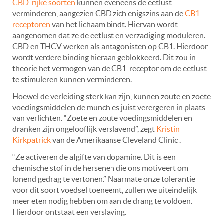
CBD-rijke soorten
kunnen eveneens de eetlust
verminderen, aangezien CBD zich enigszins aan de
CB1-
receptoren
van het lichaam bindt. Hiervan wordt
aangenomen dat ze de eetlust en verzadiging moduleren.
CBD en THCV werken als antagonisten op CB1. Hierdoor
wordt verdere binding hieraan geblokkeerd. Dit zou in
theorie het vermogen van de CB1-receptor om de eetlust
te stimuleren kunnen verminderen.
Hoewel de verleiding sterk kan zijn, kunnen zoute en zoete
voedingsmiddelen de munchies juist verergeren in plaats
van verlichten. “Zoete en zoute voedingsmiddelen en
dranken zijn ongelooflijk verslavend”, zegt
Kristin
Kirkpatrick
van de Amerikaanse Cleveland Clinic .
“Ze activeren de afgifte van dopamine. Dit is een
chemische stof in de hersenen die ons motiveert om
lonend gedrag te vertonen.” Naarmate onze tolerantie
voor dit soort voedsel toeneemt, zullen we uiteindelijk
meer eten nodig hebben om aan de drang te voldoen.
Hierdoor ontstaat een verslaving.