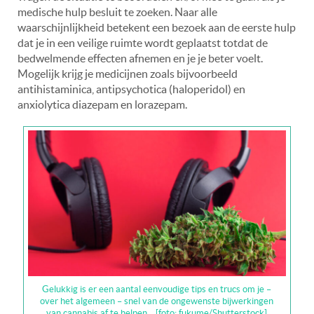
medische hulp besluit te zoeken. Naar alle
waarschijnlijkheid betekent een bezoek aan de eerste hulp
dat je in een veilige ruimte wordt geplaatst totdat de
bedwelmende effecten afnemen en je je beter voelt.
Mogelijk krijg je medicijnen zoals bijvoorbeeld
antihistaminica, antipsychotica (haloperidol) en
anxiolytica diazepam en lorazepam.
Gelukkig is er een aantal eenvoudige tips en trucs om je –
over het algemeen – snel van de ongewenste bijwerkingen
van cannabis af te helpen… [foto: fukume/Shutterstock]