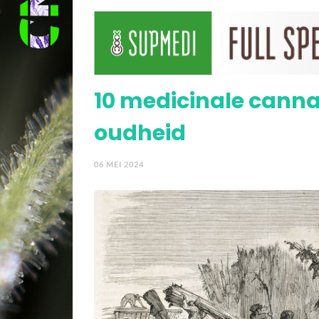
Hoe Israël wereldleide
cannabis
10 medicinale canna
oudheid
06 MEI 2024