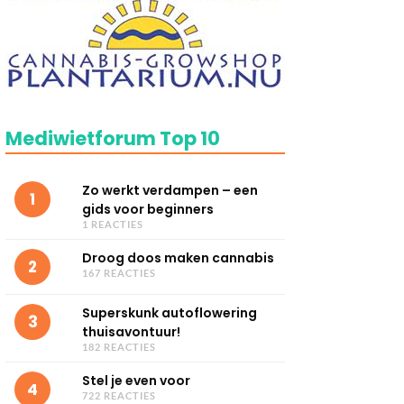
Mediwietforum Top 10
Zo werkt verdampen – een
1
gids voor beginners
1 REACTIES
Droog doos maken cannabis
2
167 REACTIES
Superskunk autoflowering
3
thuisavontuur!
182 REACTIES
Stel je even voor
4
722 REACTIES