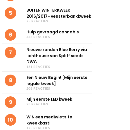
BUITEN WINTERKWEEK
5
2016/2017- vensterbankkweek
75 REACTIES
Hulp gevraagd cannabis
6
445 REACTIES
Nieuwe ronden Blue Berry via
7
lichthouse van Spliff seeds
DWC
131 REACTIES
Een Nieuw Begin! [Mijn eerste
8
legale kweek]
206 REACTIES
Mijn eerste LED kweek
9
93 REACTIES
WIN een mediwietsite-
10
kweekkast!
175 REACTIES