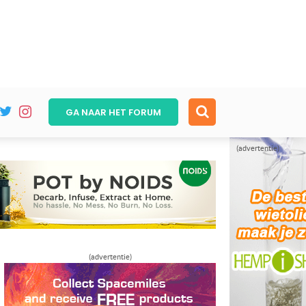
GA NAAR HET
FORUM
(advertentie)
(advertentie)