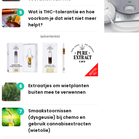
Wat is THC-tolerantie en hoe
5
voorkom je dat wiet niet meer
helpt?
(advertentie)
Extraatjes om wietplanten
6
buiten mee te verwennen
Smaakstoornissen
7
(dysgeusie) bij chemo en
gebruik cannabisextracten
(wietolie)