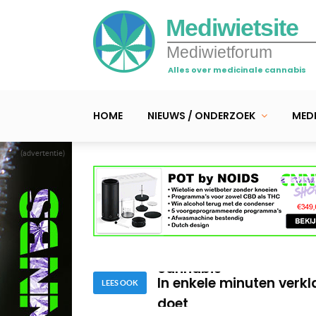
Mediwietsite
Mediwietforum
Alles over medicinale cannabis
HOME
NIEUWS / ONDERZOEK
MEDI
(advertentie)
Waarom variatie zo bela
Hoe Israël wereldleide
cannabis
In enkele minuten verkl
doet
LEES OOK
Waarom variatie zo bela