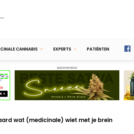
CINALE CANNABIS
EXPERTS
PATIËNTEN
(advertenties)
ngrijk is bij medicinale cannabis
r werd op het gebied van medicinale
aard wat (medicinale) wiet met je brein
ngrijk is bij medicinale cannabis