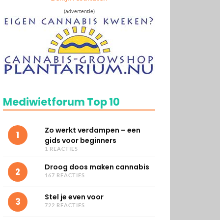
(advertentie)
Mediwietforum Top 10
Zo werkt verdampen – een
1
gids voor beginners
1 REACTIES
Droog doos maken cannabis
2
167 REACTIES
Stel je even voor
3
722 REACTIES