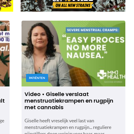
PATIËNTEN
Video • Giselle verslaat
lt
menstruatiekrampen en rugpijn
met cannabis
ge
Giselle heeft vreselijk veel last van
menstruatiekrampen en rugpijn... reguliere
pijnstillers doen weinig voor haar, maar