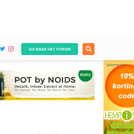
GA NAAR HET
FORUM
(advertentie)