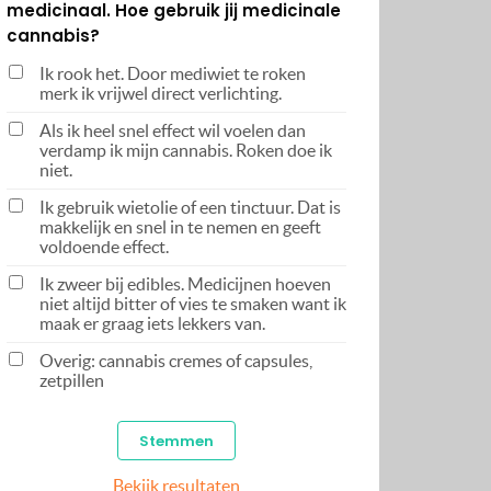
medicinaal. Hoe gebruik jij medicinale
cannabis?
Ik rook het. Door mediwiet te roken
merk ik vrijwel direct verlichting.
Als ik heel snel effect wil voelen dan
verdamp ik mijn cannabis. Roken doe ik
niet.
Ik gebruik wietolie of een tinctuur. Dat is
makkelijk en snel in te nemen en geeft
voldoende effect.
Ik zweer bij edibles. Medicijnen hoeven
niet altijd bitter of vies te smaken want ik
maak er graag iets lekkers van.
Overig: cannabis cremes of capsules,
zetpillen
Bekijk resultaten