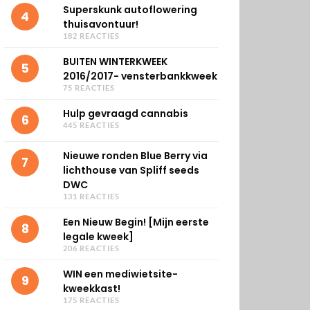
Superskunk autoflowering
4
thuisavontuur!
182 REACTIES
BUITEN WINTERKWEEK
5
2016/2017- vensterbankkweek
75 REACTIES
Hulp gevraagd cannabis
6
445 REACTIES
Nieuwe ronden Blue Berry via
7
lichthouse van Spliff seeds
DWC
131 REACTIES
Een Nieuw Begin! [Mijn eerste
8
legale kweek]
206 REACTIES
WIN een mediwietsite-
9
kweekkast!
175 REACTIES