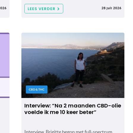
LEES VERDER
2026
28 juli 2026
CBD & THC
Interview: “Na 2 maanden CBD-olie
voelde ik me 10 keer beter”
Interview. Brigitte begon met full-spectrum