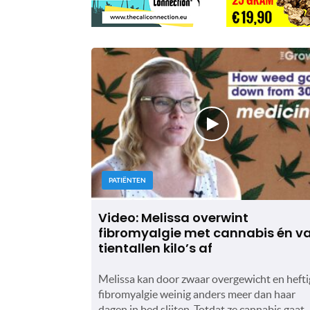
PATIËNTEN
Video: Melissa overwint
fibromyalgie met cannabis én va
tientallen kilo’s af
Melissa kan door zwaar overgewicht en hefti
fibromyalgie weinig anders meer dan haar
dagen in bed slijten. Totdat ze cannabis gaat