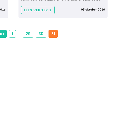
LEES VERDER
2016
05 oktober 2016
na
1
29
30
31
…