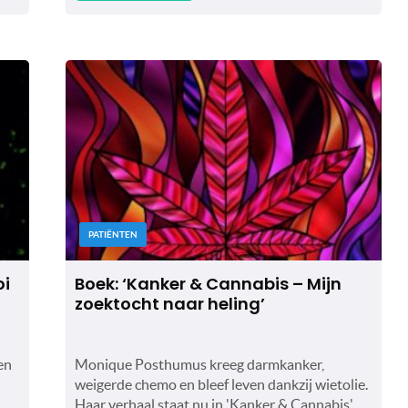
PATIËNTEN
oi
Boek: ‘Kanker & Cannabis – Mijn
zoektocht naar heling’
en
Monique Posthumus kreeg darmkanker,
weigerde chemo en bleef leven dankzij wietolie.
Haar verhaal staat nu in 'Kanker & Cannabis'.