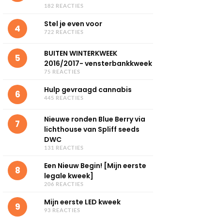
182 REACTIES
Stel je even voor
4
722 REACTIES
BUITEN WINTERKWEEK
5
2016/2017- vensterbankkweek
75 REACTIES
Hulp gevraagd cannabis
6
445 REACTIES
Nieuwe ronden Blue Berry via
7
lichthouse van Spliff seeds
DWC
131 REACTIES
Een Nieuw Begin! [Mijn eerste
8
legale kweek]
206 REACTIES
Mijn eerste LED kweek
9
93 REACTIES