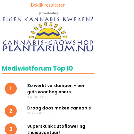
Bekijk resultaten
(advertentie)
Mediwietforum Top 10
Zo werkt verdampen – een
1
gids voor beginners
1 REACTIES
Droog doos maken cannabis
2
167 REACTIES
Superskunk autoflowering
3
thuisavontuur!