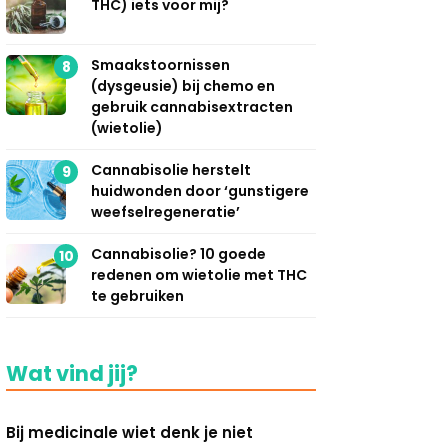
THC) iets voor mij?
Smaakstoornissen
8
(dysgeusie) bij chemo en
gebruik cannabisextracten
(wietolie)
Cannabisolie herstelt
9
huidwonden door ‘gunstigere
weefselregeneratie’
Cannabisolie? 10 goede
10
redenen om wietolie met THC
te gebruiken
Wat vind jij?
Bij medicinale wiet denk je niet