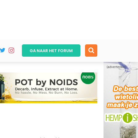
GA NAAR HET
FORUM
(advertentie)