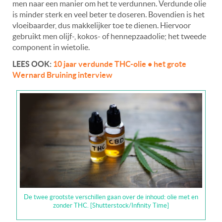
men naar een manier om het te verdunnen. Verdunde olie
is minder sterk en veel beter te doseren. Bovendien is het
vloeibaarder, dus makkelijker toe te dienen. Hiervoor
gebruikt men olijf-, kokos- of hennepzaadolie; het tweede
component in wietolie.
LEES OOK:
10 jaar verdunde THC-olie • het grote
Wernard Bruining interview
De twee grootste verschillen gaan over de inhoud: olie met en
zonder THC. [Shutterstock/Infinity Time]