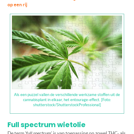
op een rij
Als een puzzel vallen de verschillende werkzame stoffen uit de
cannabisplant in elkaar, het entourage-effect. [Foto:
shutterstock/ShutterstockProfessional]
Full spectrum wietolie
De term ‘
full spectrum
‘ is van toepassing op zowel THC- als