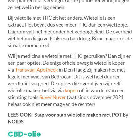
wietplanten niet vervolgd. Als de politie het vindt, mogen
ze het wel in beslag nemen.
Bij wietolie met THC zit het anders. Wietolie is een
extract. Het bevat dus veel meer THC dan een wiettopje.
Daarom valt het niet onder het gedoogbeleid. De overheid
ziet het medicijn zelfs als een harddrug. Bizar, maar zo is de
situatie momenteel.
Wil je medicinale wietolie met THC gebruiken? Dan zijn er
een paar opties. De enige officiele weg is wietolie kopen
via
Transvaal Apotheek
in Den Haag. Zij maken het met
legale mediwiet van Bedrocan. Dit is wel heel duur en
wordt niet vergoed. De opties die overblijven zijn zelf
wietolie maken, het via via
kopen
of lid worden van een
stichting zoals
Suver Nuver
(wat sinds november 2021
helaas ook niet meer mag van de rechter)
LEES OOK: Stap voor stap wietolie maken met POT by
NOIDS
CBD-olie