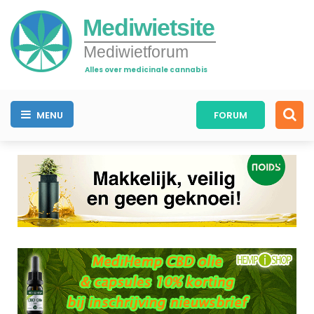
Mediwietsite
Mediwietforum
Alles over medicinale cannabis
MENU
FORUM