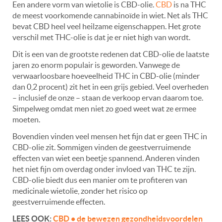
Een andere vorm van wietolie is CBD-olie.
CBD
is na THC
de meest voorkomende cannabinoïde in wiet. Net als THC
bevat CBD heel veel heilzame eigenschappen. Het grote
verschil met THC-olie is dat je er niet high van wordt.
Dit is een van de grootste redenen dat CBD-olie de laatste
jaren zo enorm populair is geworden. Vanwege de
verwaarloosbare hoeveelheid THC in CBD-olie (minder
dan 0,2 procent) zit het in een grijs gebied. Veel overheden
– inclusief de onze – staan de verkoop ervan daarom toe.
Simpelweg omdat men niet zo goed weet wat ze ermee
moeten.
Bovendien vinden veel mensen het fijn dat er geen THC in
CBD-olie zit. Sommigen vinden de geestverruimende
effecten van wiet een beetje spannend. Anderen vinden
het niet fijn om overdag onder invloed van THC te zijn.
CBD-olie biedt dus een manier om te profiteren van
medicinale wietolie, zonder het risico op
geestverruimende effecten.
LEES OOK:
CBD • de bewezen gezondheidsvoordelen