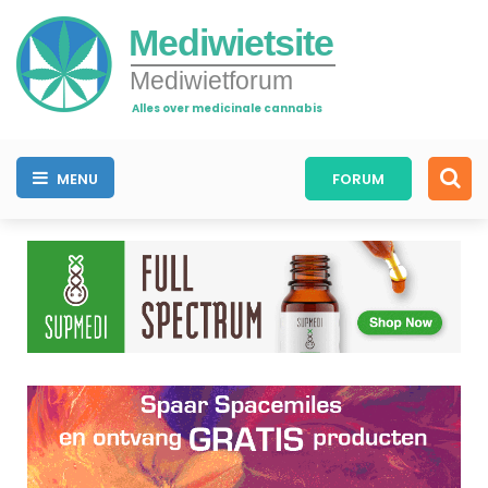
Mediwietsite
Mediwietforum
Alles over medicinale cannabis
MENU
FORUM