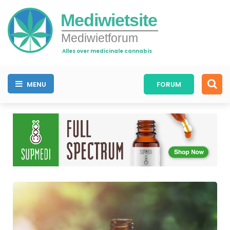
Mediwietsite
Mediwietforum
Alles over medicinale cannabis
MENU
FORUM