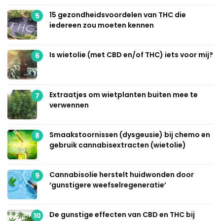
15 gezondheidsvoordelen van THC die
5
iedereen zou moeten kennen
Is wietolie (met CBD en/of THC) iets voor mij?
6
Extraatjes om wietplanten buiten mee te
7
verwennen
Smaakstoornissen (dysgeusie) bij chemo en
8
gebruik cannabisextracten (wietolie)
Cannabisolie herstelt huidwonden door
9
‘gunstigere weefselregeneratie’
De gunstige effecten van CBD en THC bij
10