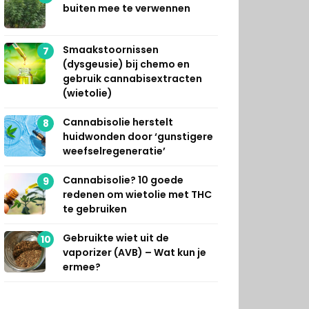
buiten mee te verwennen
Smaakstoornissen
7
(dysgeusie) bij chemo en
gebruik cannabisextracten
(wietolie)
Cannabisolie herstelt
8
huidwonden door ‘gunstigere
weefselregeneratie’
Cannabisolie? 10 goede
9
redenen om wietolie met THC
te gebruiken
Gebruikte wiet uit de
10
vaporizer (AVB) – Wat kun je
ermee?