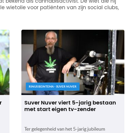
t bekend als cannabisactivist. De wiet die hij
 wietolie voor patiënten van zijn social clubs,
RINUS BEINTEMA - SUVER NUVER
r
Suver Nuver viert 5-jarig bestaan
met start eigen tv-zender
Ter gelegenheid van het 5-jarig jubileum