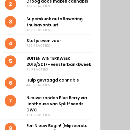
Droog doos maken cannabis
2
167 REACTIES
Superskunk autoflowering
3
thuisavontuur!
182 REACTIES
Stel je even voor
4
722 REACTIES
BUITEN WINTERKWEEK
5
2016/2017- vensterbankkweek
75 REACTIES
Hulp gevraagd cannabis
6
445 REACTIES
Nieuwe ronden Blue Berry via
7
lichthouse van Spliff seeds
DWC
131 REACTIES
Een Nieuw Begin! [Mijn eerste
8