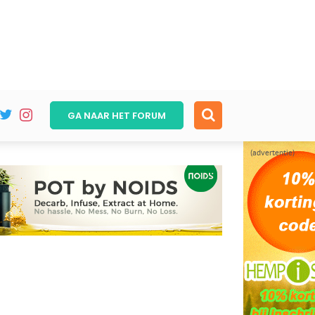
GA NAAR HET
FORUM
(advertentie)