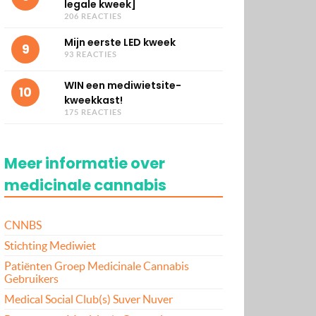
legale kweek]
206 REACTIES
Mijn eerste LED kweek
9
93 REACTIES
WIN een mediwietsite-
10
kweekkast!
175 REACTIES
Meer informatie over
medicinale cannabis
CNNBS
Stichting Mediwiet
Patiënten Groep Medicinale Cannabis
Gebruikers
Medical Social Club(s) Suver Nuver