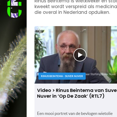
Rinus Beintema is wietkweker en staa
kweekt wordt verspreid als medicinale
die overal in Nederland opduiken.
RINUS BEINTEMA - SUVER NUVER
Video > Rinus Beintema van Suve
Nuver in ‘Op De Zaak’ (RTL7)
Een mooi portret van de bevlogen wietolie