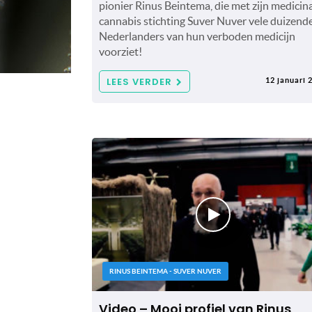
pionier Rinus Beintema, die met zijn medicin
cannabis stichting Suver Nuver vele duizend
Nederlanders van hun verboden medicijn
voorziet!
LEES VERDER
12 januari 
RINUS BEINTEMA - SUVER NUVER
Video – Mooi profiel van Rinus