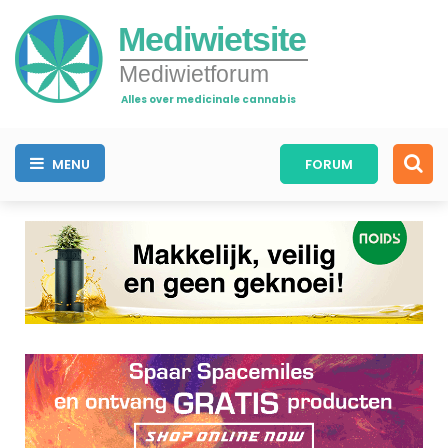
Mediwietsite
Mediwietforum
Alles over medicinale cannabis
MENU
FORUM