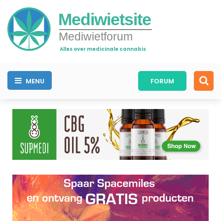
Mediwietsite
Mediwietforum
Alles over medicinale cannabis
MENU
FORUM