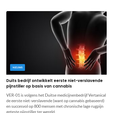
NIEUWS
Duits bedrijf ontwikkelt eerste niet-verslavende
pijnstiller op basis van cannabis
VER-01 is volgens het Duitse medicijnenbedrijf Vertanical
de eerste niet-verslavende (want op cannabis gebaseerd)
en succesvol op 800 mensen met chronische lage rugpijn
geteste pijnstiller ter wereld.