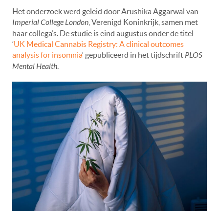
Het onderzoek werd geleid door Arushika Aggarwal van
Imperial College London
, Verenigd Koninkrijk, samen met
haar collega’s. De studie is eind augustus onder de titel
‘
UK Medical Cannabis Registry: A clinical outcomes
analysis for insomnia
‘ gepubliceerd in het tijdschrift
PLOS
Mental Health
.