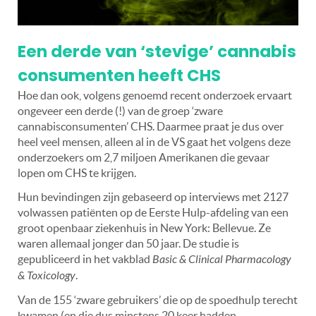
Een derde van ‘stevige’ cannabis
consumenten heeft CHS
Hoe dan ook, volgens genoemd recent onderzoek ervaart
ongeveer een derde (!) van de groep ‘zware
cannabisconsumenten’ CHS. Daarmee praat je dus over
heel veel mensen, alleen al in de VS gaat het volgens deze
onderzoekers om 2,7 miljoen Amerikanen die gevaar
lopen om CHS te krijgen.
Hun bevindingen zijn gebaseerd op interviews met 2127
volwassen patiënten op de Eerste Hulp-afdeling van een
groot openbaar ziekenhuis in New York: Bellevue. Ze
waren allemaal jonger dan 50 jaar. De studie is
gepubliceerd in het vakblad
Basic & Clinical Pharmacology
& Toxicology
.
Van de 155 ‘zware gebruikers’ die op de spoedhulp terecht
kwamen (en die dus minstens 20 keer hadden