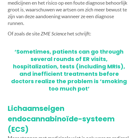
medicijnen en het risico op een foute diagnose behoorlijk
groot is, waarschuwen we artsen om zich meer bewust te
zijn van deze aandoening wanneer ze een diagnose
runnen.
Of zoals de site
ZME Science
het schrijft:
‘Sometimes, patients can go through
several rounds of ER visits,
hospitalization, tests (including MRIs),
and inefficient treatments before
doctors realize the problem is ‘smoking
too much pot’
Lichaamseigen
endocannabinoïde-systeem
(ECS)
Maar stoppen met medicinale wiet is ook weer zo radicaal,