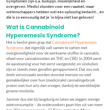
Symptomen zijn o.a. buikpijn, misselijkheid en
overgeven. Medici stonden voor een raadsel, maar
wetenschappers hebben wel een oplossing bedacht… en
die is zo eenvoudig dat je ‘m bijna niet kan geloven!
Wat is Cannabinoid
Hyperemesis Syndrome?
Het is beslist geen grap dat
Cannabinoid Hyperemesis
Syndrome
, dat eigenlijk valt samen te vatten met
overgevoeligheid voor de werkzame stoffen in cannabis,
ofwel voor cannabinoïden als THC en CBD. In 2004 werd
de aandoening voor het eerst vastgesteld, en sindsdien
zijn er steeds meer gevallen gerapporteerd. Dat zou ook
deels veroorzaakt worden doordat mensen nu veel
gemakkelijker over hun (medicinale) cannabisgebruik
praten met hun arts dan vroeger, dankzij de wereldwijde
groene revolutie.
Jammer dus dat bij langdurig en laten we zeggen stevige
wietconsumptie – de onderzoekers gaan hier uit van meer
dan 20 keer per maand – CHS kan optreden. Maar