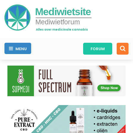
Mediwietsite
Mediwietforum
Alles over medicinale cannabis
MENU
FORUM