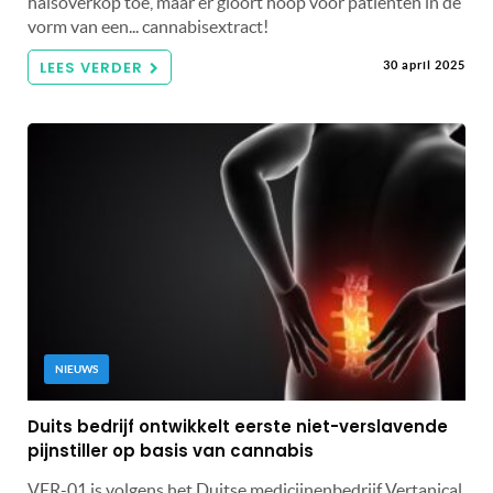
halsoverkop toe, maar er gloort hoop voor patiënten in de
vorm van een... cannabisextract!
LEES VERDER
30 april 2025
NIEUWS
Duits bedrijf ontwikkelt eerste niet-verslavende
pijnstiller op basis van cannabis
VER-01 is volgens het Duitse medicijnenbedrijf Vertanical