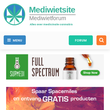
Mediwietsite
Mediwietforum
Alles over medicinale cannabis
MENU
FORUM