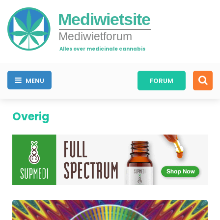
Mediwietsite
Mediwietforum
Alles over medicinale cannabis
MENU
FORUM
Overig