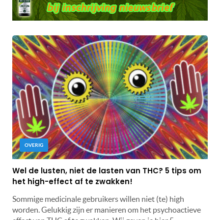
OVERIG
Wel de lusten, niet de lasten van THC? 5 tips om
het high-effect af te zwakken!
Sommige medicinale gebruikers willen niet (te) high
worden. Gelukkig zijn er manieren om het psychoactieve