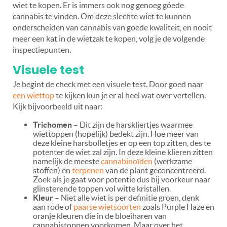
wiet te kopen. Er is immers ook nog genoeg góede
cannabis te vinden. Om deze slechte wiet te kunnen
onderscheiden van cannabis van goede kwaliteit, en nooit
meer een kat in de wietzak te kopen, volg je de volgende
inspectiepunten.
Visuele test
Je begint de check met een visuele test. Door goed naar
een wiettop
te kijken kun je er al heel wat over vertellen.
Kijk bijvoorbeeld uit naar:
Trichomen
– Dit zijn de harskliertjes waarmee
wiettoppen (hopelijk) bedekt zijn. Hoe meer van
deze kleine harsbolletjes er op een top zitten, des te
potenter de wiet zal zijn. In deze kleine klieren zitten
namelijk de meeste
cannabinoïden
(werkzame
stoffen) en
terpenen
van de plant geconcentreerd.
Zoek als je gaat voor potentie dus bij voorkeur naar
glinsterende toppen vol witte kristallen.
Kleur
– Niet alle wiet is per definitie groen, denk
aan rode of
paarse wietsoorten
zoals Purple Haze en
oranje kleuren die in de bloeiharen van
cannabistoppen voorkomen. Maar over het