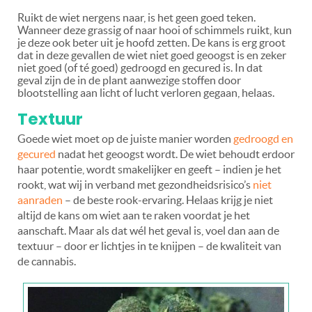
Ruikt de wiet nergens naar, is het geen goed teken.
Wanneer deze grassig of naar hooi of schimmels ruikt, kun
je deze ook beter uit je hoofd zetten. De kans is erg groot
dat in deze gevallen de wiet niet goed geoogst is en zeker
niet goed (of té goed) gedroogd en gecured is. In dat
geval zijn de in de plant aanwezige stoffen door
blootstelling aan licht of lucht verloren gegaan, helaas.
Textuur
Goede wiet moet op de juiste manier worden
gedroogd en
gecured
nadat het geoogst wordt. De wiet behoudt erdoor
haar potentie, wordt smakelijker en geeft – indien je het
rookt, wat wij in verband met gezondheidsrisico’s
niet
aanraden
– de beste rook-ervaring. Helaas krijg je niet
altijd de kans om wiet aan te raken voordat je het
aanschaft. Maar als dat wél het geval is, voel dan aan de
textuur – door er lichtjes in te knijpen – de kwaliteit van
de cannabis.