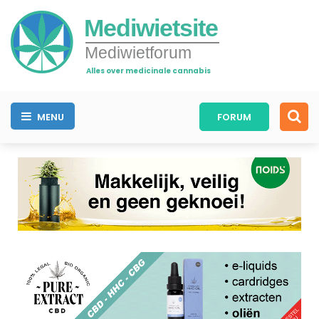
Mediwietsite
Mediwietforum
Alles over medicinale cannabis
MENU
FORUM