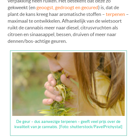
verpakking heen ruiken. Het betekent dat deze zo
gekweekt (en
geoogst, gedroogt en gecured
) is, dat de
plant de kans kreeg haar aromatische stoffen –
terpenen
–
maximaal te ontwikkelen. Afhankelijk van de wietsoort
ruikt de cannabis meer naar diesel, citrusvruchten als
citroen en sinaasappel, bessen, druiven of meer naar
dennen/bos-achtige geuren.
De geur – dus aanwezige terpenen – geeft veel prijs over de
kwaliteit van je cannabis. [Foto: shutterstock/PavelPrichystal]