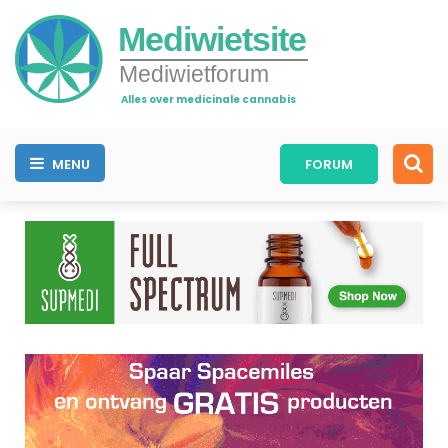
Mediwietsite
Mediwietforum
Alles over medicinale cannabis
MENU
FORUM