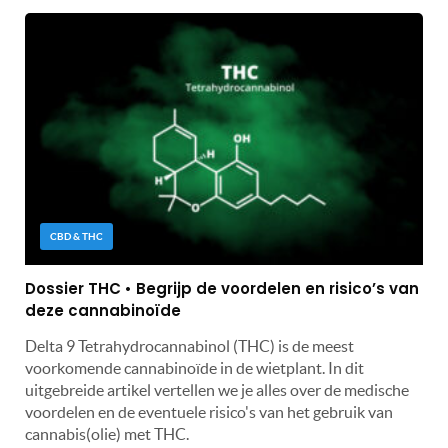
CBD & THC
Dossier THC • Begrijp de voordelen en risico’s van
deze cannabinoïde
Delta 9 Tetrahydrocannabinol (THC) is de meest
voorkomende cannabinoïde in de wietplant. In dit
uitgebreide artikel vertellen we je alles over de medische
voordelen en de eventuele risico's van het gebruik van
cannabis(olie) met THC.