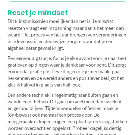
Reset je mindset
Dit klinkt misschien moeilijker dan het is. Je
mindset
resetten vraagt een inspanning, maar dat is het meer dan
waard. Het proces van het aanbrengen van veranderingen
in je levensstijl en denkwijze, zorgt ervoor dat je een
algeheel beter gevoel krijgt.
Een eenvoudig trucje: focus je elke avond voor je naar bed
gaat even op dingen waar je dankbaar voor bent. Dit zorgt
ervoor dat je alle positieve dingen die je meemaakt gaat
herkennen en de wereld anders en positiever bekijkt; het
glas is halfvol in plaats van half leeg.
Een andere techniek is regelmatig naar buiten gaan en
wandelen of fietsen. Dit gaat om veel meer dan fysiek fit
en gezond blijven. Tijdens wandelen of fietsen maak je
(on)bewust ook mentaal een proces door. De
meegemaakte dingen krijgen een plaatsje en vraagstukken
worden overdacht en opgelost. Probeer dagelijks dertig
minuten te bewegen – bij voorkeur buiten – voor een