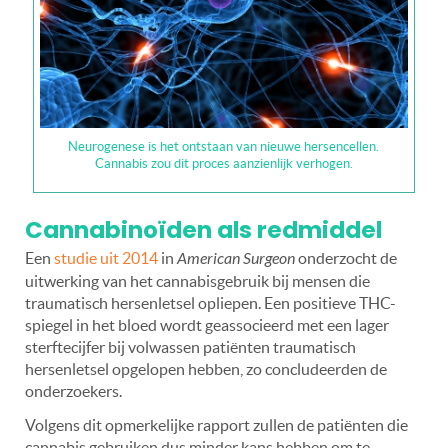
Neurogenese is het ontstaan van nieuwe hersencellen.
Cannabis zou dit proces aanzienlijk verhogen.
Cannabinoïden als redmiddel
Een
studie uit 2014
in
American Surgeon
onderzocht de
uitwerking van het cannabisgebruik bij mensen die
traumatisch hersenletsel opliepen. Een positieve THC-
spiegel in het bloed wordt geassocieerd met een lager
sterftecijfer bij volwassen patiënten traumatisch
hersenletsel opgelopen hebben, zo concludeerden de
onderzoekers.
Volgens dit opmerkelijke rapport zullen de patiënten die
cannabis gebruiken dus minder kans hebben om te