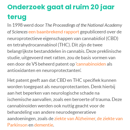
Onderzoek gaat al ruim 20 jaar
terug
In 1998 werd door
The Proceedings of the National Academy
of Sciences
een baanbrekend rapport
gepubliceerd over de
neuroprotectieve eigenschappen van cannabidiol (CBD)
en tetrahydrocannabinol (THC). Dit zijn de twee
belangrijkste bestanddelen in cannabis. Deze preklinische
studie, uitgevoerd met ratten, zou de basis vormen van
een door de VS beheerd patent op ‘
cannabinoïden
als
antioxidanten en neuroprotectanten’.
Het patent geeft aan dat CBD en THC specifiek kunnen
worden toegepast als neuroprotectanten. Denk hierbij
aan het beperken van neurologische schade na
ischemische aanvallen, zoals een beroerte of trauma. Deze
cannabinoïden werden ook nuttig geacht voor de
behandeling van andere neurodegeneratieve
aandoeningen, zoals de
ziekte van Alzheimer
,
de ziekte van
Parkinson
en
dementie
.