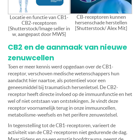
CB-receptoren kunnen
Locatie en functie van CB1-
hersenschade herstellen
CB2-receptoren
[Shutterstock/ Alex Mit]
[Shutterstock/Image seller in
w, aangepast door MWS]
CB2 en de aanmaak van nieuwe
zenuwcellen
Toen er meer kennis werd opgedaan over de CB1-
receptor, verschoven medische wetenschappers hun
aandacht hier naartoe, als potentieel voor een
geneesmiddel bij traumatisch hersenletsel. De CB2-
receptor heeft directe invloed op de immuunfunctie en het
wel of niet ontstaan van ontstekingen. Je vindt deze
receptor voornamelijk terug in onze immuuncellen,
metabolisme-weefsels en het perifere zenuwstelsel.
In tegenstelling tot de CB1-receptoren, varieert de
activiteit van de CB2-receptoren niet gedurende de dag.
Maar tijdens en na een ernstig hoofdtrauma, neemt de