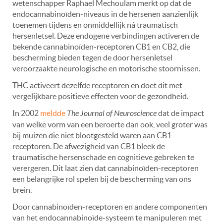
wetenschapper Raphael Mechoulam merkt op dat de
endocannabinoïden-niveaus in de hersenen aanzienlijk
toenemen tijdens en onmiddellijk ná traumatisch
hersenletsel. Deze endogene verbindingen activeren de
bekende cannabinoïden-receptoren CB1 en CB2, die
bescherming bieden tegen de door hersenletsel
veroorzaakte neurologische en motorische stoornissen.
THC activeert dezelfde receptoren en doet dit met
vergelijkbare positieve effecten voor de gezondheid.
In 2002
meldde
The Journal of Neuroscience
dat de impact
van welke vorm van een beroerte dan ook, veel groter was
bij muizen die niet blootgesteld waren aan CB1
receptoren. De afwezigheid van CB1 bleek de
traumatische hersenschade en cognitieve gebreken te
verergeren. Dit laat zien dat cannabinoïden-receptoren
een belangrijke rol spelen bij de bescherming van ons
brein.
Door cannabinoïden-receptoren en andere componenten
van het endocannabinoïde-systeem te manipuleren met