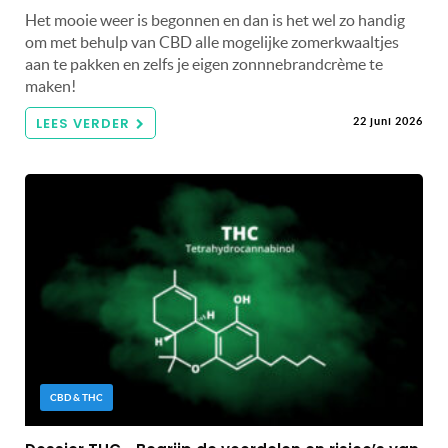
Het mooie weer is begonnen en dan is het wel zo handig
om met behulp van CBD alle mogelijke zomerkwaaltjes
aan te pakken en zelfs je eigen zonnnebrandcrème te
maken!
LEES VERDER
22 juni 2026
CBD & THC