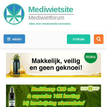
Mediwietsite
Mediwietforum
Alles over medicinale cannabis
MENU
FORUM