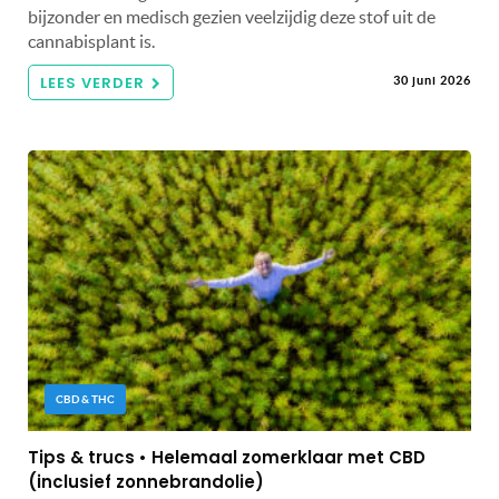
bijzonder en medisch gezien veelzijdig deze stof uit de
cannabisplant is.
LEES VERDER
30 juni 2026
CBD & THC
Tips & trucs • Helemaal zomerklaar met CBD
(inclusief zonnebrandolie)