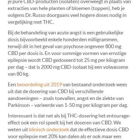
je pure CBD-producten (isolaten) overweegt in plaats van
extracties van hele planten of bloemen (toppen), heb je
volgens Dr. Russo doorgaans veel hogere doses nodig in
vergelijking met THC.
Bij de behandeling van acute angst is een gebruikelijke
dosis bijvoorbeeld enkele honderden milligrammen,
terwijl dit in het geval van psychose ongeveer 800 mg
CBD per dosis is. En voor sommige vormen van ernstige
epilepsie wordt CBD gedoseerd tot 25 mg per kilogram
per dag – dat is 2000 mg CBD-isolaat bij een volwassene
van 80 kg.
Een
beoordeling uit 2019
van bestaand onderzoek wees
uit dat de dosering van CBD bij verschillende
aandoeningen – zoals toevallen, angst en de ziekte van
Parkinson – varieerde van 1-50 mg per kilogram per dag.
Interessant is dat net als bij THC-dosering het entourage-
effect ook een rol speelt bij het doseren van CBD. We
weten uit
klinisch onderzoek
dat de effectieve dosis CBD
voor epilepsie met 20% kan dalen als er ook maar een