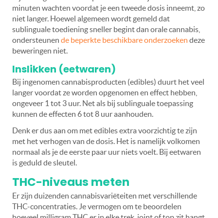
minuten wachten voordat je een tweede dosis inneemt, zo
niet langer. Hoewel algemeen wordt gemeld dat
sublinguale toediening sneller begint dan orale cannabis,
ondersteunen
de beperkte beschikbare onderzoeken
deze
beweringen niet.
Inslikken (eetwaren)
Bij ingenomen cannabisproducten (edibles) duurt het veel
langer voordat ze worden opgenomen en effect hebben,
ongeveer 1 tot 3 uur. Net als bij sublinguale toepassing
kunnen de effecten 6 tot 8 uur aanhouden.
Denk er dus aan om met edibles extra voorzichtig te zijn
met het verhogen van de dosis. Het is namelijk volkomen
normaal als je de eerste paar uur niets voelt. Bij eetwaren
is geduld de sleutel.
THC-niveaus meten
Er zijn duizenden cannabisvariëteiten met verschillende
THC-concentraties. Je vermogen om te beoordelen
hoeveel milligram THC er in elke trek, joint of top zit hangt