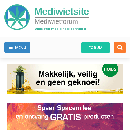
Mediwietsite
Mediwietforum
Alles over medicinale cannabis
MENU
FORUM