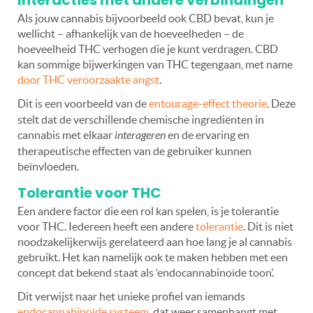
Interacties met andere verbindingen
Als jouw cannabis bijvoorbeeld ook CBD bevat, kun je
wellicht – afhankelijk van de hoeveelheden – de
hoeveelheid THC verhogen die je kunt verdragen. CBD
kan sommige bijwerkingen van THC tegengaan, met name
door THC veroorzaakte angst
.
Dit is een voorbeeld van de
entourage-effect theorie
. Deze
stelt dat de verschillende chemische ingrediënten in
cannabis met elkaar
interageren
en de ervaring en
therapeutische effecten van de gebruiker kunnen
beïnvloeden.
Tolerantie voor THC
Een andere factor die een rol kan spelen, is je tolerantie
voor THC. Iedereen heeft een andere
tolerantie
. Dit is niet
noodzakelijkerwijs gerelateerd aan hoe lang je al cannabis
gebruikt. Het kan namelijk ook te maken hebben met een
concept dat bekend staat als ‘endocannabinoïde toon’.
Dit verwijst naar het unieke profiel van iemands
endocannabinoïde systeem
, dat weer samenhangt met