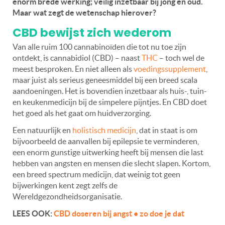
enorm brede werking; veilig inzetbaar bij jong en oud.
Maar wat zegt de wetenschap hierover?
CBD bewijst zich wederom
Van alle ruim 100 cannabinoïden die tot nu toe zijn
ontdekt, is cannabidiol (CBD) – naast
THC
– toch wel de
meest besproken. En niet alleen als
voedingssupplement
,
maar juist als serieus geneesmiddel bij een breed scala
aandoeningen. Het is bovendien inzetbaar als huis-, tuin-
en keukenmedicijn bij de simpelere pijntjes. En CBD doet
het goed als het gaat om huidverzorging.
Een natuurlijk en
holistisch medicijn
, dat in staat is om
bijvoorbeeld de aanvallen bij epilepsie te verminderen,
een enorm gunstige uitwerking heeft bij mensen die last
hebben van angsten en mensen die slecht slapen. Kortom,
een breed spectrum medicijn, dat weinig tot geen
bijwerkingen kent zegt zelfs de
Wereldgezondheidsorganisatie.
LEES OOK:
CBD doseren bij angst • zo doe je dat