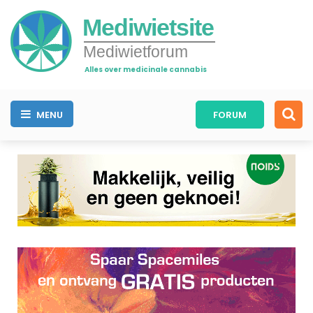
Mediwietsite
Mediwietforum
Alles over medicinale cannabis
MENU
FORUM