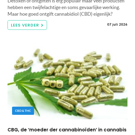
Detoxen of ontgiften is erg populair maar veel producten
hebben een twijfelachtige en soms gevaarlijke werking.
Maar hoe goed ontgift cannabidiol (CBD) eigenlijk?
LEES VERDER
07 juli 2026
CBD & THC
CBG, de ‘moeder der cannabinoïden’ in cannabis