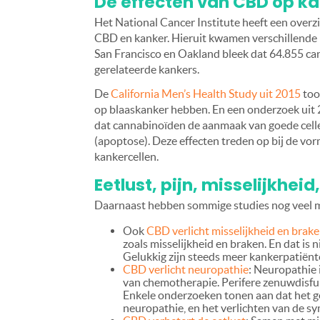
De effecten van CBD op k
Het National Cancer Institute heeft een overzi
CBD en kanker. Hieruit kwamen verschillende 
San Francisco en Oakland bleek dat 64.855 ca
gerelateerde kankers.
De
California Men’s Health Study uit 2015
too
op blaaskanker hebben. En een onderzoek uit 20
dat cannabinoïden de aanmaak van goede celle
(apoptose). Deze effecten treden op bij de vor
kankercellen.
Eetlust, pijn, misselijkhei
Daarnaast hebben sommige studies nog veel 
Ook
CBD verlicht misselijkheid en brak
zoals misselijkheid en braken. En dat is 
Gelukkig zijn steeds meer kankerpatiën
CBD verlicht neuropathie
: Neuropathie
van chemotherapie. Perifere zenuwdisfun
Enkele onderzoeken tonen aan dat het g
neuropathie, en het verlichten van de 