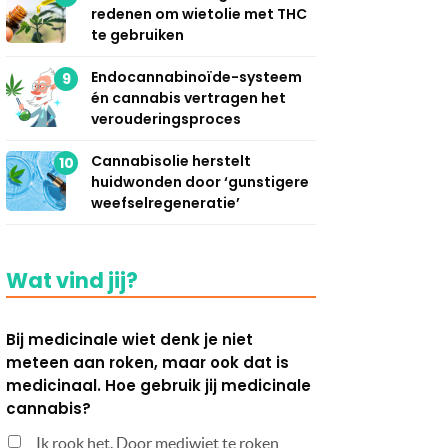
redenen om wietolie met THC
te gebruiken
Endocannabinoïde-systeem
9
én cannabis vertragen het
verouderingsproces
Cannabisolie herstelt
10
huidwonden door ‘gunstigere
weefselregeneratie’
Wat vind jij?
Bij medicinale wiet denk je niet
meteen aan roken, maar ook dat is
medicinaal. Hoe gebruik jij medicinale
cannabis?
Ik rook het. Door mediwiet te roken