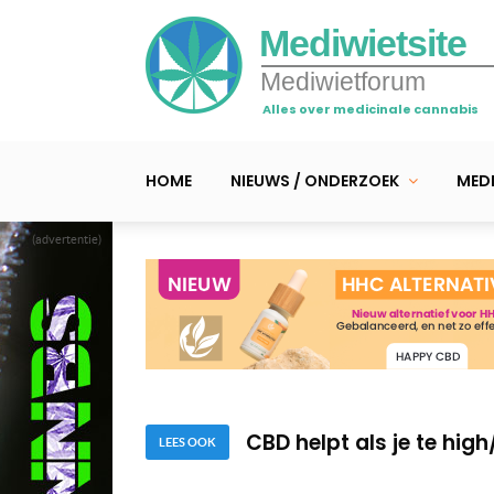
Mediwietsite
Mediwietforum
Alles over medicinale cannabis
HOME
NIEUWS / ONDERZOEK
MEDI
(advertentie)
Cannabisolie • De voor
6 redenen waarom jouw 
CBD helpt als je te hig
LEES OOK
Cannabisolie • De voor