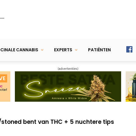
CINALE CANNABIS
EXPERTS
PATIËNTEN
(advertenties)
delen en effecten van wietolie met THC
CBD (olie) niet of nauwelijks werkt
h/stoned bent van THC + 5 nuchtere tips
delen en effecten van wietolie met THC