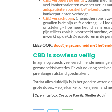
CBD verbetert de eetlust
: Samen met mi
veel kankerpatiënten over het verlies va
aidspatiënten positief beïnvloedt
, tone
kankerpatiënten verhoogt.
CBD verzacht pijn
: Chemotherapie is zwa
gevallen is de pijn zelfs ondraaglijk. Ho
ontsteking – hoe meer het lichaam resist
pijnstillers zoals bijvoorbeeld morfine, 
inwerkt op de CB2-receptoren in de per
LEES OOK:
Boost je gezondheid met het en
CBD is sowieso veilig
Er zijn nog steeds veel verschillende meningen
gezondheidskwesties. Er valt ook nog heel ve
jarenlange stilstand goedmaken .
Totdat alles duidelijk is, is het goed te weten 
grote doses. Heb je kanker, of ken je iemand 
[Openingsfoto: Creative Family, Shutterstock]