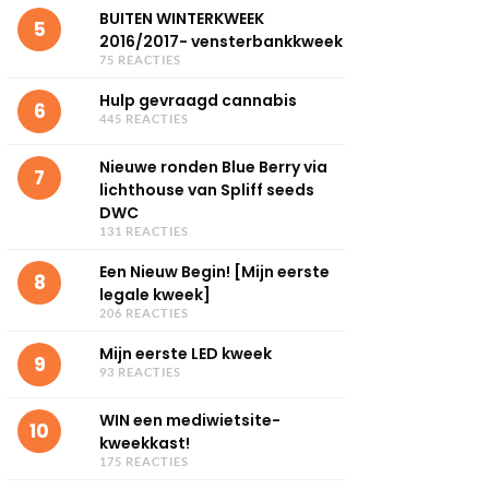
BUITEN WINTERKWEEK
5
2016/2017- vensterbankkweek
75 REACTIES
Hulp gevraagd cannabis
6
445 REACTIES
Nieuwe ronden Blue Berry via
7
lichthouse van Spliff seeds
DWC
131 REACTIES
Een Nieuw Begin! [Mijn eerste
8
legale kweek]
206 REACTIES
Mijn eerste LED kweek
9
93 REACTIES
WIN een mediwietsite-
10
kweekkast!
175 REACTIES