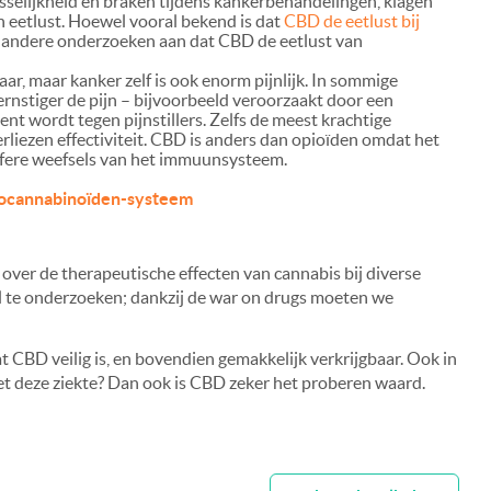
sselijkheid en braken tijdens kankerbehandelingen, klagen
n eetlust. Hoewel vooral bekend is dat
CBD de eetlust bij
n andere onderzoeken aan dat CBD de eetlust van
ar, maar kanker zelf is ook enorm pijnlijk. In sommige
e ernstiger de pijn – bijvoorbeeld veroorzaakt door een
ent wordt tegen pijnstillers. Zelfs de meest krachtige
verliezen effectiviteit. CBD is anders dan opioïden omdat het
ifere weefsels van het immuunsysteem.
docannabinoïden-systeem
 over de therapeutische effecten van cannabis bij diverse
el te onderzoeken; dankzij de war on drugs moeten we
dat CBD veilig is, en bovendien gemakkelijk verkrijgbaar. Ook in
met deze ziekte? Dan ook is CBD zeker het proberen waard.