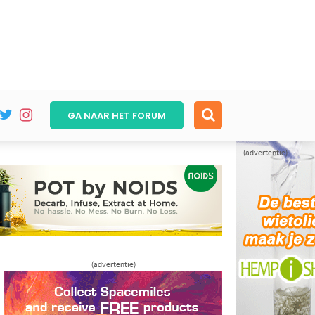
GA NAAR HET
FORUM
(advertentie)
(advertentie)