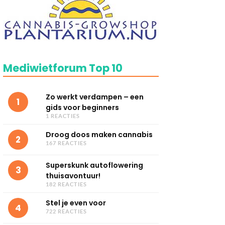
Mediwietforum Top 10
Zo werkt verdampen – een
1
gids voor beginners
1 REACTIES
Droog doos maken cannabis
2
167 REACTIES
Superskunk autoflowering
3
thuisavontuur!
182 REACTIES
Stel je even voor
4
722 REACTIES