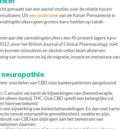
anker
cht gemaakt van een aantal studies over de relatie tussen
resultaten. Uit
een onderzoek
van de Kaiser Permanente in
nnabisgebruikers geen grotere kans hadden op tabak-
nde aan dat cannabisgebruikers een 45 procent lagere kans
12, door het British Journal of Clinical Pharmacology, stelt
n kunnen stimuleren en slechte cellen laten afsterven
ming van tumoren en bij de migratie, invasie en metastase van
d, neuropathie
meer voordelen van CBD voor kankerpatiënten aangetoond:
en
: Cannabis verzacht de bijwerkingen van chemotherapie,
niet alleen dankzij THC. Ook CBD speelt een belangrijke rol.
ten hiermee bekend!
 is een bijwerking van kankerbehandelingen. En dan met name
ctie omvat neuropathie gevoelloosheid, zwakte en pijn.
ebruik van CBD kan bijdragen aan het beheersen van
symptomen daarvan.