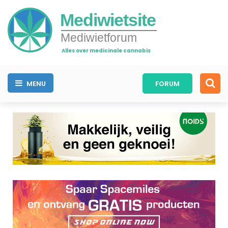
Mediwietsite
Mediwietforum
Alles over medicinale cannabis
MENU
FORUM