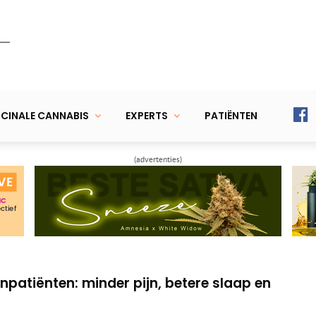
CINALE CANNABIS
EXPERTS
PATIËNTEN
(advertenties)
lternatief medicijn bij clusterhoofdpijn
stress en angst bij honden in de auto
npatiënten: minder pijn, betere slaap en
lternatief medicijn bij clusterhoofdpijn