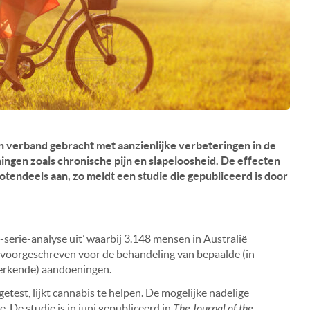
n verband gebracht met aanzienlijke verbeteringen in de
ngen zoals chronische pijn en slapeloosheid. De effecten
rotendeels aan, zo meldt een studie die gepubliceerd is door
serie-analyse uit’ waarbij 3.148 mensen in Australië
s voorgeschreven voor de behandeling van bepaalde (in
erkende) aandoeningen.
etest, lijkt cannabis te helpen. De mogelijke nadelige
e. De studie is in juni gepubliceerd in
The Journal of the