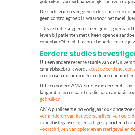
gebruiken, varieert aanzienlijk.
Toch zijn de ge
De onderzoekers zeggen eerlijk dat de retrospe
geen controlegroep is, waardoor het moeilijke
“Deze studie suggereert een gunstig verband 
leven bij patiënten met uiteenlopende aandoe
cannabinoïden blijft echter beperkt en er zijn
Eerdere studies bevestig
Uit een andere recente studie van de Universit
cannabisgebruik wordt
geassocieerd met een 
en mensen die om andere redenen chemotherap
Uit een andere AMA-studie die eerder dit jaar g
langer dan een maand medicinale cannabis to
gebruiken
.
AMA publiceert eind vorig jaar ook onderzoek 
verminderen van het voorschrijven van opioï
cannabislegalisering en zelf gerapporteerd c
voorschrijven van opioïden en sterfgevallen 