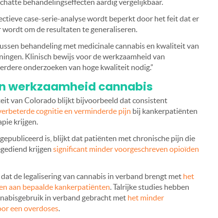
schatte behandelingseffecten aardig vergelijkbaar.
ctieve case-serie-analyse wordt beperkt door het feit dat er
r wordt om de resultaten te generaliseren.
tussen behandeling met medicinale cannabis en kwaliteit van
ningen. Klinisch bewijs voor de werkzaamheid van
 verdere onderzoeken van hoge kwaliteit nodig.”
en werkzaamheid cannabis
eit van Colorado blijkt bijvoorbeeld dat consistent
verbeterde cognitie en verminderde pijn
bij kankerpatiënten
ie krijgen.
epubliceerd is, blijkt dat patiënten met chronische pijn die
egediend krijgen
significant minder voorgeschreven opioïden
dat de legalisering van cannabis in verband brengt met
het
den aan bepaalde kankerpatiënten
. Talrijke studies hebben
annabisgebruik in verband gebracht met
het minder
door een overdoses
.