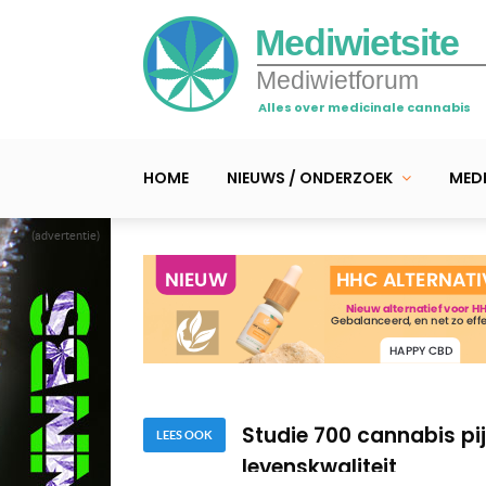
Mediwietsite
Mediwietforum
Alles over medicinale cannabis
HOME
NIEUWS / ONDERZOEK
MEDI
(advertentie)
Cannabis veelbelovend a
Studie: CBD vermindert 
Studie 700 cannabis pij
levenskwaliteit
LEES OOK
Cannabis veelbelovend a