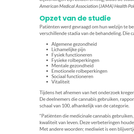
American Medical Association (JAMA) Health Pol
Opzet van de studie
Patiënten werd gevraagd om hun welzijn te beo
verschillende stadia van de behandeling. Die c
A
lgemene gezondheid
L
ichamelijke pijn
F
ysiek functioneren
F
ysieke rolbeperkingen
Mentale gezondheid
E
motionele rolbeperkingen
S
ociaal functioneren
V
italiteit
Tijdens het afnemen van het onderzoek kregen
De deelnemers die cannabis gebruiken, rappo
schaal van 100, afhankelijk van de categorie.
“Patiënten die medicinale cannabis gebruiken
kwaliteit van leven. Deze verbeteringen houden
Met andere woorden; mediwiet is een blijvertj