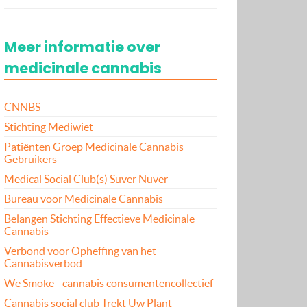
Meer informatie over
medicinale cannabis
CNNBS
Stichting Mediwiet
Patiënten Groep Medicinale Cannabis
Gebruikers
Medical Social Club(s) Suver Nuver
Bureau voor Medicinale Cannabis
Belangen Stichting Effectieve Medicinale
Cannabis
Verbond voor Opheffing van het
Cannabisverbod
We Smoke - cannabis consumentencollectief
Cannabis social club Trekt Uw Plant