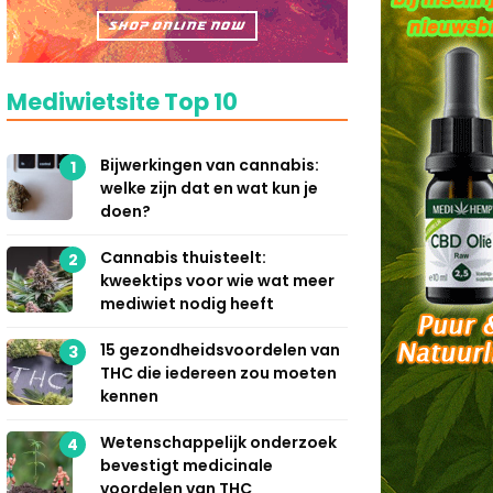
Mediwietsite Top 10
Bijwerkingen van cannabis:
1
welke zijn dat en wat kun je
doen?
Cannabis thuisteelt:
2
kweektips voor wie wat meer
mediwiet nodig heeft
15 gezondheidsvoordelen van
3
THC die iedereen zou moeten
kennen
Wetenschappelijk onderzoek
4
bevestigt medicinale
voordelen van THC