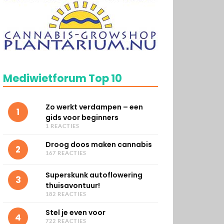
Mediwietforum Top 10
Zo werkt verdampen – een
1
gids voor beginners
1 REACTIES
Droog doos maken cannabis
2
167 REACTIES
Superskunk autoflowering
3
thuisavontuur!
182 REACTIES
Stel je even voor
4
722 REACTIES