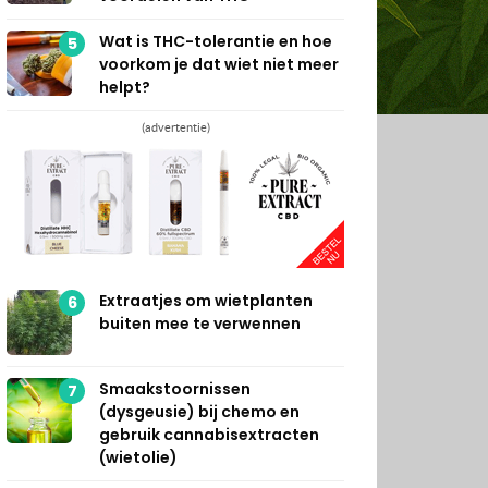
Wat is THC-tolerantie en hoe
5
voorkom je dat wiet niet meer
helpt?
(advertentie)
Extraatjes om wietplanten
6
buiten mee te verwennen
Smaakstoornissen
7
(dysgeusie) bij chemo en
gebruik cannabisextracten
(wietolie)