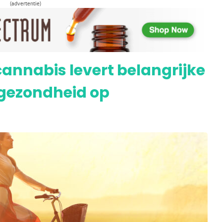
(advertentie)
stress en angst bij honden in de auto
cannabis levert belangrijke
 gezondheid op