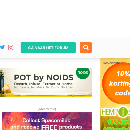
GA NAAR HET
FORUM
(advertentie)
(advertentie)