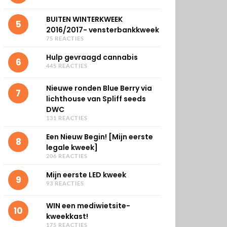
BUITEN WINTERKWEEK
5
2016/2017- vensterbankkweek
75 REACTIES
Hulp gevraagd cannabis
6
445 REACTIES
Nieuwe ronden Blue Berry via
7
lichthouse van Spliff seeds
DWC
131 REACTIES
Een Nieuw Begin! [Mijn eerste
8
legale kweek]
206 REACTIES
Mijn eerste LED kweek
9
93 REACTIES
WIN een mediwietsite-
10
kweekkast!
175 REACTIES