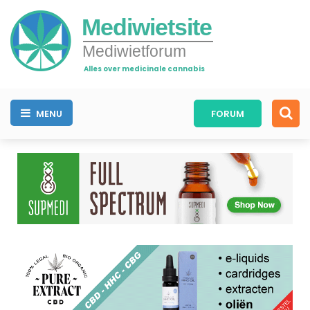
Mediwietsite
Mediwietforum
Alles over medicinale cannabis
MENU
FORUM