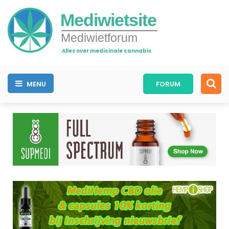
Mediwietsite
Mediwietforum
Alles over medicinale cannabis
MENU
FORUM