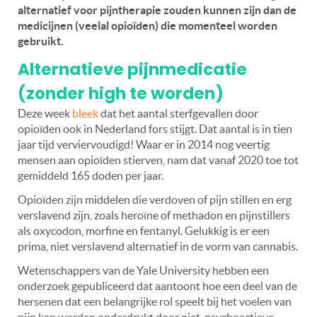
alternatief voor pijntherapie zouden kunnen zijn dan de
medicijnen (veelal opioïden) die momenteel worden
gebruikt.
Alternatieve pijnmedicatie
(zonder high te worden)
Deze week
bleek
dat het aantal sterfgevallen door
opioïden ook in Nederland fors stijgt. Dat aantal is in tien
jaar tijd verviervoudigd! Waar er in 2014 nog veertig
mensen aan opioïden stierven, nam dat vanaf 2020 toe tot
gemiddeld 165 doden per jaar.
Opioïden zijn middelen die verdoven of pijn stillen en erg
verslavend zijn, zoals heroïne of methadon en pijnstillers
als oxycodon, morfine en fentanyl. Gelukkig is er een
prima, niet verslavend alternatief in de vorm van cannabis.
Wetenschappers van de Yale University hebben een
onderzoek gepubliceerd dat aantoont hoe een deel van de
hersenen dat een belangrijke rol speelt bij het voelen van
pijn kan worden onderdrukt door niet-psychoactieve