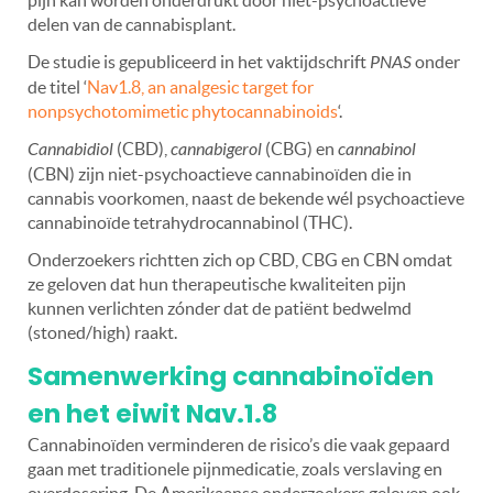
delen van de cannabisplant.
De studie is gepubliceerd in het vaktijdschrift
PNAS
onder
de titel ‘
Nav1.8, an analgesic target for
nonpsychotomimetic phytocannabinoids
‘.
Cannabidiol
(CBD),
cannabigerol
(CBG) en
cannabinol
(CBN) zijn niet-psychoactieve cannabinoïden die in
cannabis voorkomen, naast de bekende wél psychoactieve
cannabinoïde tetrahydrocannabinol (THC).
Onderzoekers richtten zich op CBD, CBG en CBN omdat
ze geloven dat hun therapeutische kwaliteiten pijn
kunnen verlichten zónder dat de patiënt bedwelmd
(stoned/high) raakt.
Samenwerking cannabinoïden
en het eiwit Nav.1.8
Cannabinoïden verminderen de risico’s die vaak gepaard
gaan met traditionele pijnmedicatie, zoals verslaving en
overdosering. De Amerikaanse onderzoekers geloven ook