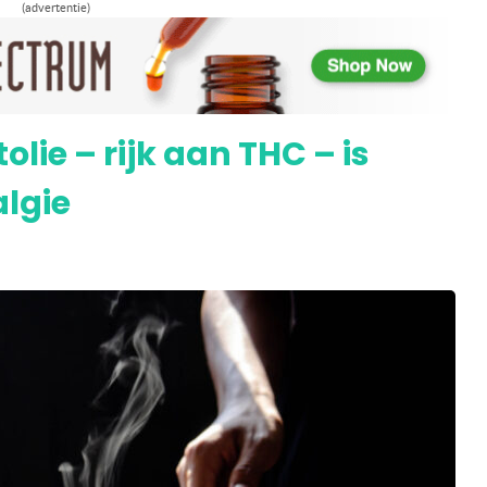
(advertentie)
 Parkinson: 44% meldt verbetering
olie – rijk aan THC – is
algie