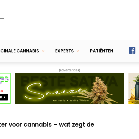
CINALE CANNABIS
EXPERTS
PATIËNTEN
(advertenties)
/THC-combinatie regelt de
 Parkinson: 44% meldt verbetering
er voor cannabis – wat zegt de
/THC-combinatie regelt de