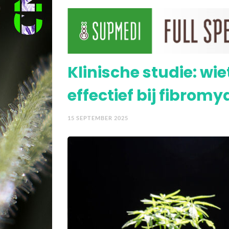
bloedsuikerspiegel
Cannabis en ziekte van
symptomen
Klinische studie: wiet
effectief bij fibromy
15 SEPTEMBER 2025