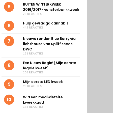
BUITEN WINTERKWEEK
5
2016/2017- vensterbankkweek
75 REACTIES
Hulp gevraagd cannabis
6
445 REACTIES
Nieuwe ronden Blue Berry via
7
lichthouse van Spliff seeds
DWC
131 REACTIES
Een Nieuw Begin! [Mijn eerste
8
legale kweek]
206 REACTIES
Mijn eerste LED kweek
9
93 REACTIES
WIN een mediwietsite-
10
kweekkast!
175 REACTIES