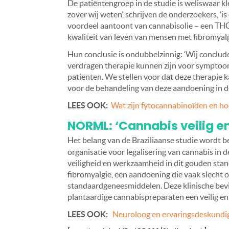
De patiëntengroep in de studie is weliswaar kl
zover wij weten’, schrijven de onderzoekers, ‘
voordeel aantoont van cannabisolie – een THC
kwaliteit van leven van mensen met fibromyalgi
Hun conclusie is ondubbelzinnig: ‘Wij conclu
verdragen therapie kunnen zijn voor symptoomv
patiënten. We stellen voor dat deze therapi
voor de behandeling van deze aandoening in d
LEES OOK:
Wat zijn fytocannabinoïden en ho
NORML: ‘Cannabis veilig en 
Het belang van de Braziliaanse studie wordt
organisatie voor legalisering van cannabis in 
veiligheid en werkzaamheid in dit gouden stan
fibromyalgie, een aandoening die vaak slecht
standaardgeneesmiddelen. Deze klinische bevi
plantaardige cannabispreparaten een veilig en e
LEES OOK:
Neuroloog en ervaringsdeskundige