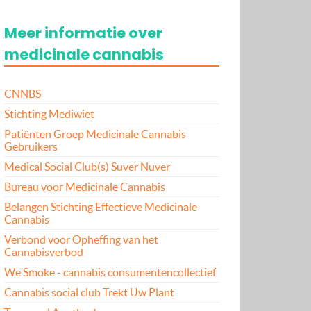
Meer informatie over
medicinale cannabis
CNNBS
Stichting Mediwiet
Patiënten Groep Medicinale Cannabis
Gebruikers
Medical Social Club(s) Suver Nuver
Bureau voor Medicinale Cannabis
Belangen Stichting Effectieve Medicinale
Cannabis
Verbond voor Opheffing van het
Cannabisverbod
We Smoke - cannabis consumentencollectief
Cannabis social club Trekt Uw Plant