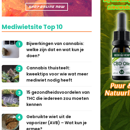
Mediwietsite Top 10
Bijwerkingen van cannabis:
1
welke zijn dat en wat kun je
doen?
Cannabis thuisteelt:
2
kweektips voor wie wat meer
mediwiet nodig heeft
15 gezondheidsvoordelen van
3
THC die iedereen zou moeten
kennen
Gebruikte wiet uit de
4
vaporizer (AVB) – Wat kun je
ermee?