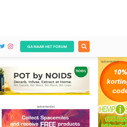
GA NAAR HET
FORUM
(advertentie)
(advertentie)