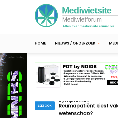
Mediwietsite
Mediwietforum
Alles over medicinale cannabis
HOME
NIEUWS / ONDERZOEK
MEDI
(advertentie)
Diabetes type 2 – CBD
bloedsuikerspiegel
Cannabis en ziekte van
symptomen
Reumapatiënt kiest vak
wetenschap?
LEES OOK
Diabetes type 2 – CBD