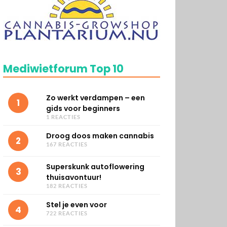
Mediwietforum Top 10
Zo werkt verdampen – een
1
gids voor beginners
1 REACTIES
Droog doos maken cannabis
2
167 REACTIES
Superskunk autoflowering
3
thuisavontuur!
182 REACTIES
Stel je even voor
4
722 REACTIES