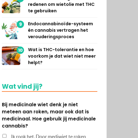
redenen om wietolie met THC
te gebruiken
Endocannabinoïde-systeem
9
én cannabis vertragen het
verouderingsproces
Wat is THC-tolerantie en hoe
10
voorkom je dat wiet niet meer
helpt?
Wat vind jij?
Bij medicinale wiet denk je niet
meteen aan roken, maar ook dat is
medicinaal. Hoe gebruik jij medicinale
cannabis?
Ik rook het. Door mediwiet te roken