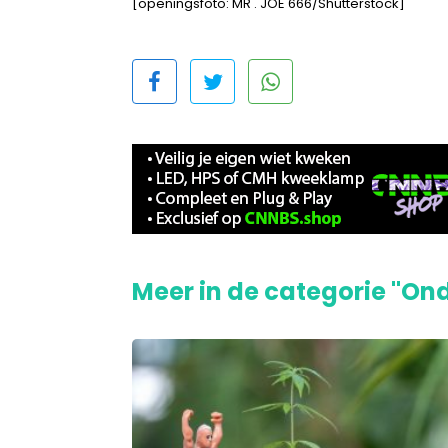
[openingsfoto: MR . JOE 666/Shutterstock]
Meer in de categorie "On