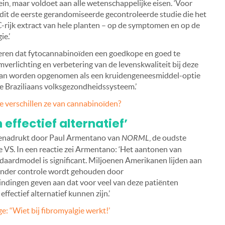
ein, maar voldoet aan alle wetenschappelijke eisen. ‘Voor
is dit de eerste gerandomiseerde gecontroleerde studie die het
-rijk extract van hele planten – op de symptomen en op de
e.’
deren dat fytocannabinoïden een goedkope en goed te
erlichting en verbetering van de levenskwaliteit bij deze
e kan worden opgenomen als een kruidengeneesmiddel-optie
e Braziliaans volksgezondheidssysteem.’
e verschillen ze van cannabinoïden?
effectief alternatief’
 benadrukt door Paul Armentano van
NORML
, de oudste
de VS. In een reactie zei Armentano: ‘Het aantonen van
daardmodel is significant. Miljoenen Amerikanen lijden aan
 onder controle wordt gehouden door
ndingen geven aan dat voor veel van deze patiënten
ffectief alternatief kunnen zijn.’
: “Wiet bij fibromyalgie werkt!’