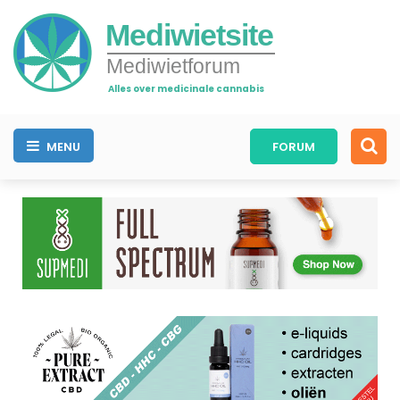
Mediwietsite
Mediwietforum
Alles over medicinale cannabis
MENU
FORUM