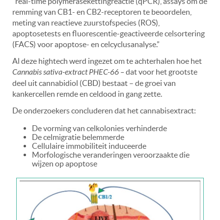
“real-time polymerasekettingreactie (qPCR), assays om de
remming van CB1- en CB2-receptoren te beoordelen,
meting van reactieve zuurstofspecies (ROS),
apoptosetests en fluorescentie-geactiveerde celsortering
(FACS) voor apoptose- en celcyclusanalyse.”
Al deze hightech werd ingezet om te achterhalen hoe het
Cannabis sativa-extract PHEC-66 –
dat voor het grootste
deel uit cannabidiol (CBD) bestaat – de groei van
kankercellen remde en celdood in gang zette.
De onderzoekers concluderen dat het cannabisextract:
De vorming van celkolonies verhinderde
De celmigratie belemmerde
Cellulaire immobiliteit induceerde
Morfologische veranderingen veroorzaakte die
wijzen op apoptose