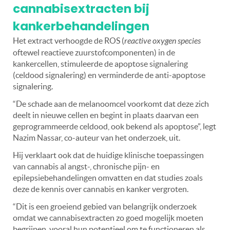
cannabisextracten bij
kankerbehandelingen
Het extract verhoogde de ROS (
reactive oxygen species
oftewel reactieve zuurstofcomponenten) in de
kankercellen, stimuleerde de apoptose signalering
(celdood signalering) en verminderde de anti-apoptose
signalering.
“De schade aan de melanoomcel voorkomt dat deze zich
deelt in nieuwe cellen en begint in plaats daarvan een
geprogrammeerde celdood, ook bekend als apoptose”, legt
Nazim Nassar, co-auteur van het onderzoek, uit.
Hij verklaart ook dat de huidige klinische toepassingen
van cannabis al angst-, chronische pijn- en
epilepsiebehandelingen omvatten en dat studies zoals
deze de kennis over cannabis en kanker vergroten.
“Dit is een groeiend gebied van belangrijk onderzoek
omdat we cannabisextracten zo goed mogelijk moeten
begrijpen, vooral hun potentieel om te functioneren als