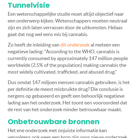
Tunnelvisie
Een wetenschappelijke studie moet altijd objectief naar
een onderwerp kijken. Wetenschappers moeten neutraal
zijn en zich laten verrassen door de uitkomsten. Helaas
gaat dat nog wel eens mis bij cannabis.
Zo heeft de inleiding van
dit onderzoek
al meteen een
negatieve lading: “According to the WHO, cannabis is
currently consumed by approximately 147 million people
worldwide (2.5% of the population) making cannabis the
most widely cultivated, trafficked, and abused drug.”
Dus omdat 147 miljoen mensen cannabis gebruiken, is het
per definitie de meest misbruikte drug? Die conclusie is
nergens op gebaseerd en geeft een behoorlijk negatieve
lading aan het onderzoek. Het toont een vooroordeel dat
de rest van het onderzoek minder betrouwbaar maakt.
Onbetrouwbare bronnen
Het ene onderzoek met onjuiste informatie kan
vervolgens ook weer een bron zijn voor nieuw onderzoek.