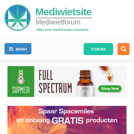
Mediwietsite
Mediwietforum
Alles over medicinale cannabis
MENU
FORUM