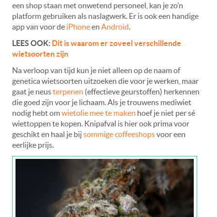
een shop staan met onwetend personeel, kan je zo’n
platform gebruiken als naslagwerk. Er is ook een handige
app van voor de
iPhone
en
Android
.
LEES OOK:
Dit is waarom er zoveel verschillende
wietsoorten zijn
Na verloop van tijd kun je niet alleen op de naam of
genetica wietsoorten uitzoeken die voor je werken, maar
gaat je neus
terpenen
(effectieve geurstoffen) herkennen
die goed zijn voor je lichaam. Als je trouwens mediwiet
nodig hebt om
wietolie mee te maken
hoef je niet per sé
wiettoppen te kopen. Knipafval is hier ook prima voor
geschikt en haal je bij
sommige coffeeshops
voor een
eerlijke prijs.