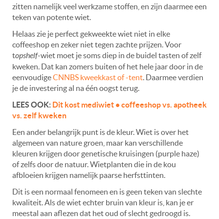
zitten namelijk veel werkzame stoffen, en zijn daarmee een
teken van potente wiet.
Helaas zie je perfect gekweekte wiet niet in elke
coffeeshop en zeker niet tegen zachte prijzen. Voor
t
opshelf
-wiet moet je soms diep in de buidel tasten of zelf
kweken. Dat kan zomers buiten of het hele jaar door in de
eenvoudige
CNNBS kweekkast of -tent
. Daarmee verdien
je de investering al na één oogst terug.
LEES OOK:
Dit kost mediwiet • coffeeshop vs. apotheek
vs. zelf kweken
Een ander belangrijk punt is de kleur. Wiet is over het
algemeen van nature groen, maar kan verschillende
kleuren krijgen door genetische kruisingen (purple haze)
of zelfs door de natuur. Wietplanten die in de kou
afbloeien krijgen namelijk paarse herfsttinten.
Dit is een normaal fenomeen en is geen teken van slechte
kwaliteit. Als de wiet echter bruin van kleur is, kan je er
meestal aan aflezen dat het oud of slecht gedroogd is.