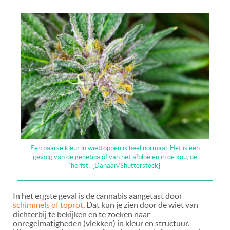
Een paarse kleur in wiettoppen is heel normaal. Het is een
gevolg van de genetica óf van het afbloeien in de kou, de
‘herfst’. [Danaan/Shutterstock]
In het ergste geval is de cannabis aangetast door
schimmels of toprot
. Dat kun je zien door de wiet van
dichterbij te bekijken en te zoeken naar
onregelmatigheden (vlekken) in kleur en structuur.