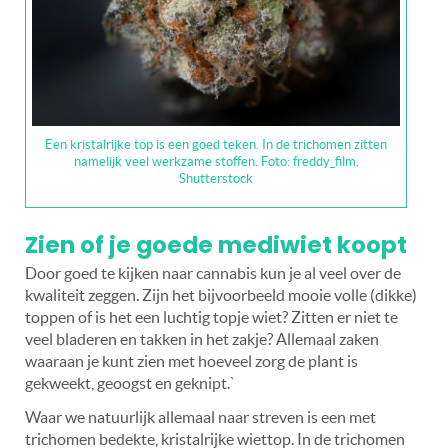
Een kristalrijke top is een goed teken. In de trichomen zitten
namelijk veel werkzame stoffen. Foto: freddy_film,
Shutterstock
Zien of je goede mediwiet koopt
Door goed te kijken naar cannabis kun je al veel over de
kwaliteit zeggen. Zijn het bijvoorbeeld mooie volle (dikke)
toppen of is het een luchtig topje wiet? Zitten er niet te
veel bladeren en takken in het zakje? Allemaal zaken
waaraan je kunt zien met hoeveel zorg de plant is
gekweekt, geoogst en geknipt.`
Waar we natuurlijk allemaal naar streven is een met
trichomen bedekte, kristalrijke wiettop. In de trichomen