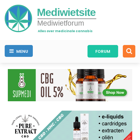
Mediwietsite
Mediwietforum
Alles over medicinale cannabis
MENU
FORUM