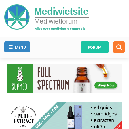
Mediwietsite
Mediwietforum
Alles over medicinale cannabis
MENU
FORUM