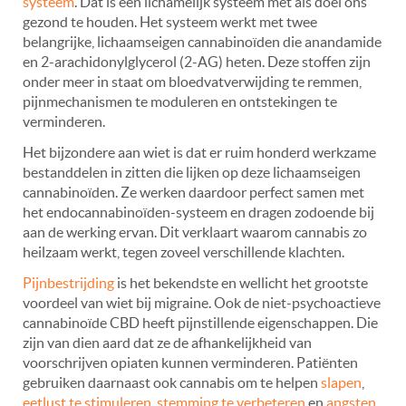
systeem
. Dat is een lichamelijk systeem met als doel ons
gezond te houden. Het systeem werkt met twee
belangrijke, lichaamseigen cannabinoïden die anandamide
en 2-arachidonylglycerol (2-AG) heten. Deze stoffen zijn
onder meer in staat om bloedvatverwijding te remmen,
pijnmechanismen te moduleren en ontstekingen te
verminderen.
Het bijzondere aan wiet is dat er ruim honderd werkzame
bestanddelen in zitten die lijken op deze lichaamseigen
cannabinoïden. Ze werken daardoor perfect samen met
het endocannabinoïden-systeem en dragen zodoende bij
aan de werking ervan. Dit verklaart waarom cannabis zo
heilzaam werkt, tegen zoveel verschillende klachten.
Pijnbestrijding
is het bekendste en wellicht het grootste
voordeel van wiet bij migraine. Ook de niet-psychoactieve
cannabinoïde CBD heeft pijnstillende eigenschappen. Die
zijn van dien aard dat ze de afhankelijkheid van
voorschrijven opiaten kunnen verminderen. Patiënten
gebruiken daarnaast ook cannabis om te helpen
slapen
,
eetlust te stimuleren
,
stemming te verbeteren
en
angsten