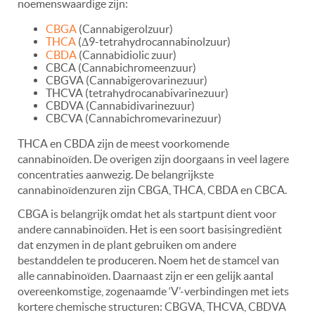
noemenswaardige zijn:
CBGA
(Cannabigerolzuur)
THCA
(Δ9-tetrahydrocannabinolzuur)
CBDA
(Cannabidiolic zuur)
CBCA (Cannabichromeenzuur)
CBGVA (Cannabigerovarinezuur)
THCVA (tetrahydrocanabivarinezuur)
CBDVA (Cannabidivarinezuur)
CBCVA (Cannabichromevarinezuur)
THCA en CBDA zijn de meest voorkomende
cannabinoïden. De overigen zijn doorgaans in veel lagere
concentraties aanwezig. De belangrijkste
cannabinoïdenzuren zijn CBGA, THCA, CBDA en CBCA.
CBGA is belangrijk omdat het als startpunt dient voor
andere cannabinoïden. Het is een soort basisingrediënt
dat enzymen in de plant gebruiken om andere
bestanddelen te produceren. Noem het de stamcel van
alle cannabinoïden. Daarnaast zijn er een gelijk aantal
overeenkomstige, zogenaamde ‘V’-verbindingen met iets
kortere chemische structuren: CBGVA, THCVA, CBDVA