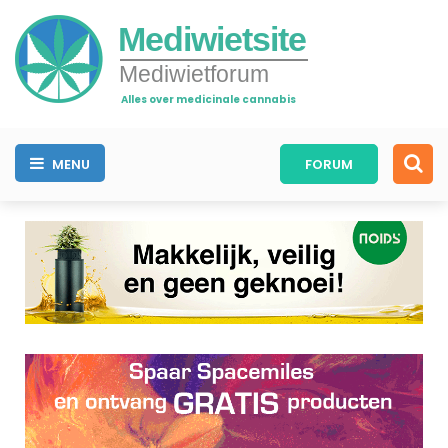
Mediwietsite
Mediwietforum
Alles over medicinale cannabis
MENU
FORUM