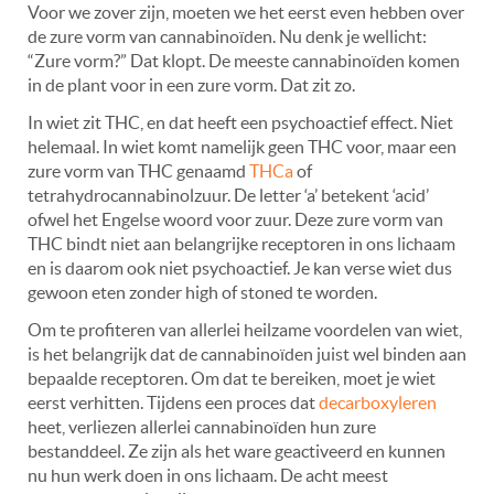
Voor we zover zijn, moeten we het eerst even hebben over
de zure vorm van cannabinoïden. Nu denk je wellicht:
“Zure vorm?” Dat klopt. De meeste cannabinoïden komen
in de plant voor in een zure vorm. Dat zit zo.
In wiet zit THC, en dat heeft een psychoactief effect. Niet
helemaal. In wiet komt namelijk geen THC voor, maar een
zure vorm van THC genaamd
THCa
of
tetrahydrocannabinolzuur. De letter ‘a’ betekent ‘acid’
ofwel het Engelse woord voor zuur. Deze zure vorm van
THC bindt niet aan belangrijke receptoren in ons lichaam
en is daarom ook niet psychoactief. Je kan verse wiet dus
gewoon eten zonder high of stoned te worden.
Om te profiteren van allerlei heilzame voordelen van wiet,
is het belangrijk dat de cannabinoïden juist wel binden aan
bepaalde receptoren. Om dat te bereiken, moet je wiet
eerst verhitten. Tijdens een proces dat
decarboxyleren
heet, verliezen allerlei cannabinoïden hun zure
bestanddeel. Ze zijn als het ware geactiveerd en kunnen
nu hun werk doen in ons lichaam. De acht meest