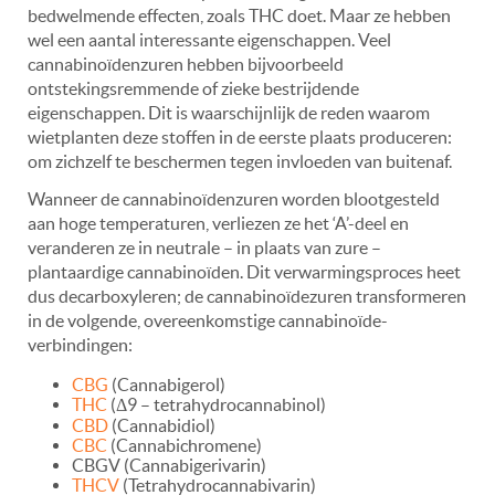
bedwelmende effecten, zoals THC doet. Maar ze hebben
wel een aantal interessante eigenschappen. Veel
cannabinoïdenzuren hebben bijvoorbeeld
ontstekingsremmende of zieke bestrijdende
eigenschappen. Dit is waarschijnlijk de reden waarom
wietplanten deze stoffen in de eerste plaats produceren:
om zichzelf te beschermen tegen invloeden van buitenaf.
Wanneer de cannabinoïdenzuren worden blootgesteld
aan hoge temperaturen, verliezen ze het ‘A’-deel en
veranderen ze in neutrale – in plaats van zure –
plantaardige cannabinoïden. Dit verwarmingsproces heet
dus decarboxyleren; de cannabinoïdezuren transformeren
in de volgende, overeenkomstige cannabinoïde-
verbindingen:
CBG
(Cannabigerol)
THC
(Δ9 – tetrahydrocannabinol)
CBD
(Cannabidiol)
CBC
(Cannabichromene)
CBGV (Cannabigerivarin)
THCV
(Tetrahydrocannabivarin)