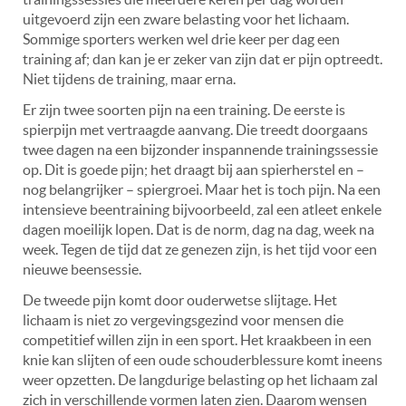
uitgevoerd zijn een zware belasting voor het lichaam.
Sommige sporters werken wel drie keer per dag een
training af; dan kan je er zeker van zijn dat er pijn optreedt.
Niet tijdens de training, maar erna.
Er zijn twee soorten pijn na een training. De eerste is
spierpijn met vertraagde aanvang. Die treedt doorgaans
twee dagen na een bijzonder inspannende trainingssessie
op. Dit is goede pijn; het draagt bij aan spierherstel en –
nog belangrijker – spiergroei. Maar het is toch pijn. Na een
intensieve beentraining bijvoorbeeld, zal een atleet enkele
dagen moeilijk lopen. Dat is de norm, dag na dag, week na
week. Tegen de tijd dat ze genezen zijn, is het tijd voor een
nieuwe beensessie.
De tweede pijn komt door ouderwetse slijtage. Het
lichaam is niet zo vergevingsgezind voor mensen die
competitief willen zijn in een sport. Het kraakbeen in een
knie kan slijten of een oude schouderblessure komt ineens
weer opzetten. De langdurige belasting op het lichaam zal
zich in verschillende vormen laten zien. Daarom wensen