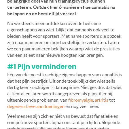
belangrijke deel van hun trainingscyclus kunnen
verbeteren. Ontdek hier 6 manieren hoe cannabis na
het sporten de hersteltijd verkort.
Nu we steeds meer ontdekken over de heilzame
eigenschappen van wiet, blijkt dat cannabis ook veel te
bieden heeft voor sporters. Met name sporters die opzoek
zijn naar manieren om hun hersteltijd te verkorten. Laten
we een paar manieren bekijken waarop wiet de prestaties
van een atleet naar nieuwe hoogten kan brengen.
#1 Pijn verminderen
Eén van de meest krachtige eigenschappen van cannabis is
dat het pijn bestrijdt. Uit onderzoek blijkt dat wiet zelfs
dertig keer krachtiger is dan aspirine. Niet gek dus dat wiet
al tientallen jaren wordt aangeprezen als pijnstiller bij
uiteenlopende problemen, van
fibromyalgie
,
artritis
tot
degeneratieve aandoeningen
en nog veel meer.
Veel mensen zijn zich er niet van bewust dat fanatieke en
competitieve sporters bijna constant pijn lijden. Slopende
trainingssessies die meerdere keren per dag worden