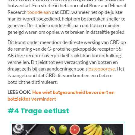
botweefsel. Een studie in het Journal of Bone and Mineral
Research
toonde aan
dat CBD, wanneer het op de juiste
manier wordt toegediend, helpt om botbreuken sneller te
genezen. De studie toonde zelfs aan dat botten minder
geneigd waren om opnieuw te breken in datzelfde gebied.
Dit komt onder meer door de directe werking van CBD op
de remming van de G-proteïne-gekoppelde receptor 55.
Als deze receptor overprikkelt raakt, kan botontkalking
versnellen. Dit leidt tot een verzachting van botten en
draagt zelfs bij ​​aan aandoeningen zoals
osteoporose
. Het
is aangetoond dat CBD dit voorkomt en een betere
botdichtheid stimuleert.
LEES OOK:
Hoe wiet botgezondheid bevordert en
botziektes vermindert
#4 Trage eetlust