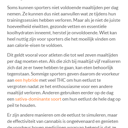
Soms kunnen sporters niet voldoende maaltijden per dag
nemen. Ze kunnen dus niet aanvullen wat ze tijdens hun
trainingssessies hebben verloren. Maar als je niet de juiste
hoeveelheid eiwitten, gezonde vetten en essentiële
koolhydraten inneemt, herstel je onvoldoende. Wiet kan
heel nuttig zijn voor sporters die het moeilijk vinden om
aan calorie-eisen te voldoen.
Dit geldt vooral voor atleten die tot wel zeven maaltijden
per dag moeten eten. Als die zich bij maaltijd vijf realiseren
zich dat ze er twee hebben te gaan, kan eten behoorlijk
tegenstaan. Sommige sporters geven daarom de voorkeur
aan
een hybride
met veel THC om hun eetlust te
vergroten nadat ze het enthousiasme voor een andere
maaltijd verloren. Anderen gebruiken eerder op de dag
een
sativa-dominante soort
om hun eetlust de hele dag op
peil te houden.
Er zijn andere manieren om de eetlust te simuleren, maar
de effectiviteit van cannabis is ongeëvenaard en genieten
de voorkeur boven medicijnen waarvan bekend is dat ze