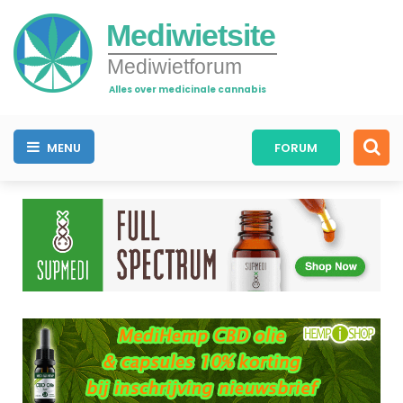
Mediwietsite
Mediwietforum
Alles over medicinale cannabis
MENU
FORUM