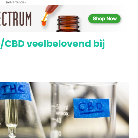
(advertentie)
ogere overlevingskans bij hartaanval
/CBD veelbelovend bij