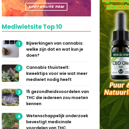
Mediwietsite Top 10
Bijwerkingen van cannabis:
1
welke zijn dat en wat kun je
doen?
Cannabis thuisteelt:
2
kweektips voor wie wat meer
mediwiet nodig heeft
15 gezondheidsvoordelen van
3
THC die iedereen zou moeten
kennen
Wetenschappelijk onderzoek
4
bevestigt medicinale
voordelen van THC