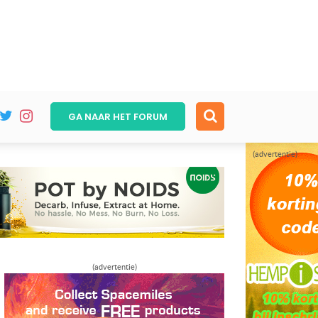
GA NAAR HET
FORUM
(advertentie)
(advertentie)