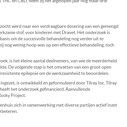
THC en CBD, heeft zij het afgelopen jaar nog maar drie
n gezocht werd naar een verdraagbare dosering van een gemengd
kzame stof, voor kinderen met Dravet. Het onderzoek is
 basis om de succesvolle behandeling nog verder uit te
ij nog weinig hoop was op een effectieve behandeling, toch
oek, is het kleine aantal deelnemers, van wie de meerderheid
kte. De volgende stap is het omvatten van een groot open
resistente epilepsie om de werkzaamheid te beoordelen.
 ingezet, is ontwikkeld en geformuleerd door Tilray Inc. Tilray
 heeft het onderzoek gefinancierd. Aanvullende
ocky Project.
enhuis zich in samenwerking met diverse partijen actief inzet
erbeteren.