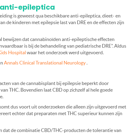
anti-epileptica
eiding is geweest qua beschikbare anti-epileptica, dieet- en
van de kinderen met epilepsie last van DRE en de effecten zijn
al bewijzen dat cannabinoïden anti-epileptische effecten
nvaardbaar is bij de behandeling van pediatrische DRE”. Aldus
Kids Hospital
waar het onderzoek werd uitgevoerd.
in
Annals Clinical Translational Neurology
.
racten van de cannabisplant bij epilepsie beperkt door
 van THC. Bovendien laat CBD op zichzelf al hele goede
e.
, komt dus voort uit onderzoeken die alleen zijn uitgevoerd met
reert echter dat preparaten met THC superieur kunnen zijn
t en dat de combinatie CBD/THC-producten de tolerantie van