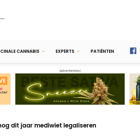
CINALE CANNABIS
EXPERTS
PATIËNTEN
(advertenties)
ft en ontbladert zijn cannabisplanten
ogere overlevingskans bij hartaanval
og dit jaar mediwiet legaliseren
ft en ontbladert zijn cannabisplanten