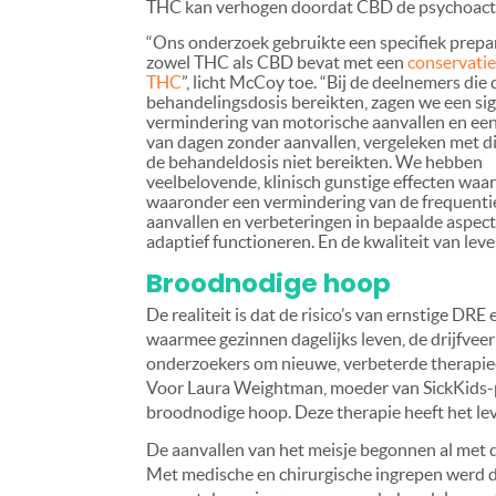
THC kan verhogen doordat CBD de psychoact
“Ons onderzoek gebruikte een specifiek prepa
zowel THC als CBD bevat met een
conservatie
THC
”, licht McCoy toe. “Bij de deelnemers di
behandelingsdosis bereikten, zagen we een sig
vermindering van motorische aanvallen en ee
van dagen zonder aanvallen, vergeleken met d
de behandeldosis niet bereikten. We hebben
veelbelovende, klinisch gunstige effecten wa
waaronder een vermindering van de frequenti
aanvallen en verbeteringen in bepaalde aspec
adaptief functioneren. En de kwaliteit van lev
Broodnodige hoop
De realiteit is dat de risico’s van ernstige DRE
waarmee gezinnen dagelijks leven, de drijfveer
onderzoekers om nieuwe, verbeterde therapieë
Voor Laura Weightman, moeder van SickKids-pat
broodnodige hoop. Deze therapie heeft het leve
De aanvallen van het meisje begonnen al met d
Met medische en chirurgische ingrepen werd d