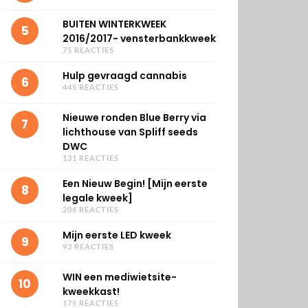
BUITEN WINTERKWEEK
5
2016/2017- vensterbankkweek
75 REACTIES
Hulp gevraagd cannabis
6
445 REACTIES
Nieuwe ronden Blue Berry via
7
lichthouse van Spliff seeds
DWC
131 REACTIES
Een Nieuw Begin! [Mijn eerste
8
legale kweek]
206 REACTIES
Mijn eerste LED kweek
9
93 REACTIES
WIN een mediwietsite-
10
kweekkast!
175 REACTIES