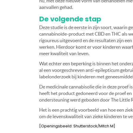
nu, met deze nieuwe vorm van behandelen met 
aanvallen gehad.
De volgende stap
Deze studie is de eerste in zijn soort, waari
cannabinoïde-product met CBD en THC als wer
rigoureus uitgevoerd en de resultaten zijn een
werken. Hierdoor komt er voor kinderen waarb
meer kwaliteit van leven.
Wat echter een beperking is binnen het onderz
al een voorgeschreven anti-epilepticum gebrui
labelonderzoek bij kinderen met geneesmiddel
De medicinale cannabisolie die in deze proef is
heeft het product gedoneerd voor de proef en
ondersteuning werd geboden door The Little R
Het is een prachtig voorbeeld van hoe een ziek
om de levenskwaliteit van zieke kinderen te v
[Openingsbeeld: Shutterstock/Mitch M]