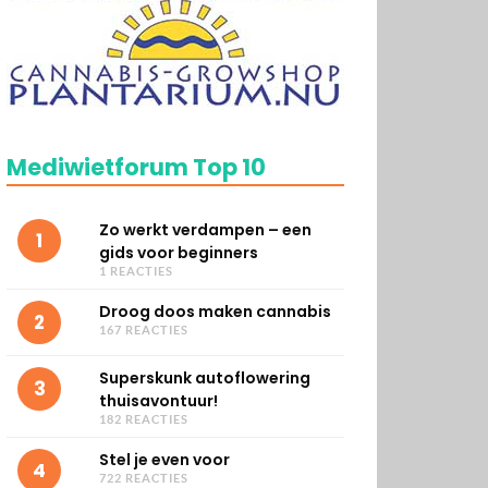
Mediwietforum Top 10
Zo werkt verdampen – een
1
gids voor beginners
1 REACTIES
Droog doos maken cannabis
2
167 REACTIES
Superskunk autoflowering
3
thuisavontuur!
182 REACTIES
Stel je even voor
4
722 REACTIES