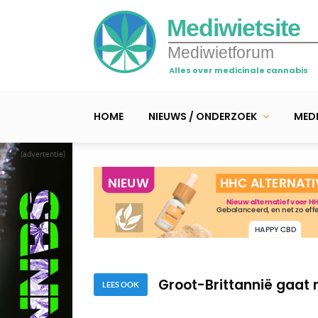
Mediwietsite
Mediwietforum
Alles over medicinale cannabis
HOME
NIEUWS / ONDERZOEK
MEDI
(advertentie)
Onze groene dokter die
Cannabis gelinkt aan h
Groot-Brittannië gaat n
LEES OOK
Onze groene dokter die