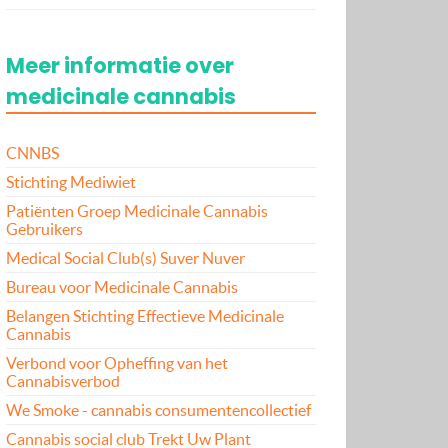
Meer informatie over
medicinale cannabis
CNNBS
Stichting Mediwiet
Patiënten Groep Medicinale Cannabis
Gebruikers
Medical Social Club(s) Suver Nuver
Bureau voor Medicinale Cannabis
Belangen Stichting Effectieve Medicinale
Cannabis
Verbond voor Opheffing van het
Cannabisverbod
We Smoke - cannabis consumentencollectief
Cannabis social club Trekt Uw Plant