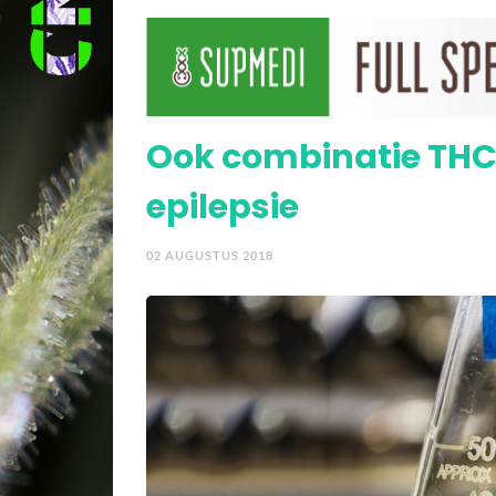
Cannabis gelinkt aan h
Ook combinatie THC
epilepsie
02 AUGUSTUS 2018