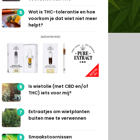
Wat is THC-tolerantie en hoe
5
voorkom je dat wiet niet meer
helpt?
(advertentie)
Is wietolie (met CBD en/of
6
THC) iets voor mij?
Extraatjes om wietplanten
7
buiten mee te verwennen
Smaakstoornissen
8