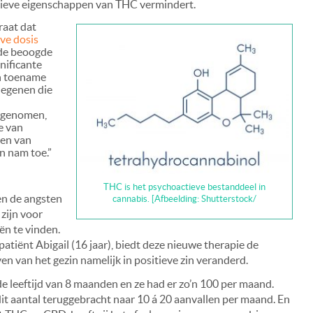
ieve eigenschappen van THC vermindert.
raat dat
ve dosis
e de beoogde
nificante
n toename
iegenen die
argenomen,
e van
ten van
en nam toe.”
THC is het psychoactieve bestanddeel in
 en de angsten
cannabis. [Afbeelding: Shutterstock/
 zijn voor
n te vinden.
iënt Abigail (16 jaar), biedt deze nieuwe therapie de
n van het gezin namelijk in positieve zin veranderd.
e leeftijd van 8 maanden en ze had er zo’n 100 per maand.
it aantal teruggebracht naar 10 á 20 aanvallen per maand. En