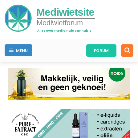
Mediwietsite
Mediwietforum
Alles over medicinale cannabis
MENU
FORUM