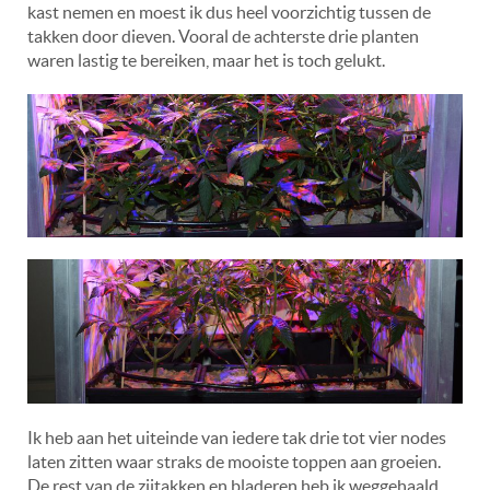
kast nemen en moest ik dus heel voorzichtig tussen de
takken door dieven. Vooral de achterste drie planten
waren lastig te bereiken, maar het is toch gelukt.
Ik heb aan het uiteinde van iedere tak drie tot vier nodes
laten zitten waar straks de mooiste toppen aan groeien.
De rest van de zijtakken en bladeren heb ik weggehaald,