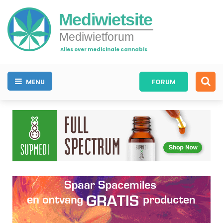
Mediwietsite
Mediwietforum
Alles over medicinale cannabis
MENU
FORUM