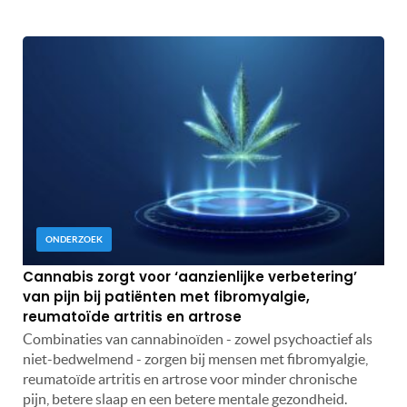
ONDERZOEK
Cannabis zorgt voor ‘aanzienlijke verbetering’
van pijn bij patiënten met fibromyalgie,
reumatoïde artritis en artrose
Combinaties van cannabinoïden - zowel psychoactief als
niet-bedwelmend - zorgen bij mensen met fibromyalgie,
reumatoïde artritis en artrose voor minder chronische
pijn, betere slaap en een betere mentale gezondheid.