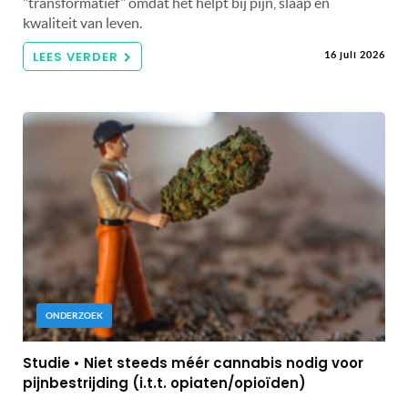
"transformatief" omdat het helpt bij pijn, slaap en
kwaliteit van leven.
LEES VERDER
16 juli 2026
ONDERZOEK
Studie • Niet steeds méér cannabis nodig voor
pijnbestrijding (i.t.t. opiaten/opioïden)