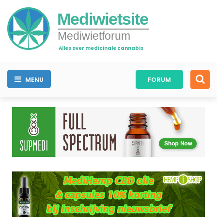
Mediwietsite
Mediwietforum
Alles over medicinale cannabis
MENU
FORUM