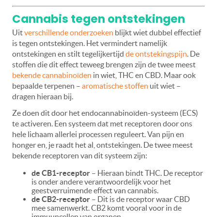
Cannabis tegen ontstekingen
Uit
verschillende onderzoeken
blijkt wiet dubbel effectief
is tegen ontstekingen. Het vermindert namelijk
ontstekingen en stilt tegelijkertijd
de ontstekingspijn
. De
stoffen die dit effect teweeg brengen zijn de twee meest
bekende cannabinoïden
in wiet, THC en CBD. Maar ook
bepaalde terpenen –
aromatische stoffen
uit wiet –
dragen hieraan bij.
Ze doen dit door het endocannabinoïden-systeem (ECS)
te activeren. Een systeem dat met receptoren door ons
hele lichaam allerlei processen reguleert. Van pijn en
honger en, je raadt het al, ontstekingen. De twee meest
bekende receptoren van dit systeem zijn:
de CB1-receptor
– Hieraan bindt THC. De receptor
is onder andere verantwoordelijk voor het
geestverruimende effect van cannabis.
de CB2-receptor
– Dit is de receptor waar CBD
mee samenwerkt. CB2 komt vooral voor in de
immuuncellen van organen.