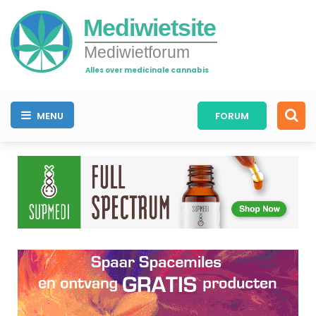
Mediwietsite
Mediwietforum
Alles over medicinale cannabis
MENU
FORUM