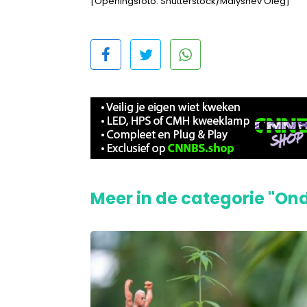
[Openingsfoto: Shutterstock/Malyshev Oleg]
Meer in de categorie "On