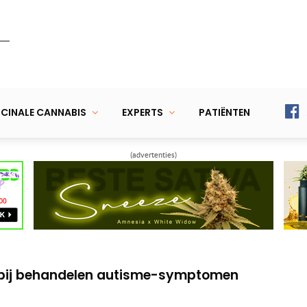
CINALE CANNABIS
EXPERTS
PATIËNTEN
(advertenties)
r vermindert ontstekingen en voorkomt
cannabis & de wetenschap: waar staan we?
 bij behandelen autisme-symptomen
r vermindert ontstekingen en voorkomt