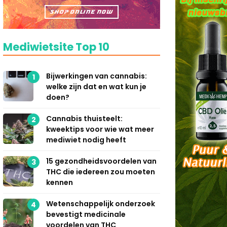
Mediwietsite Top 10
Bijwerkingen van cannabis:
1
welke zijn dat en wat kun je
doen?
Cannabis thuisteelt:
2
kweektips voor wie wat meer
mediwiet nodig heeft
15 gezondheidsvoordelen van
3
THC die iedereen zou moeten
kennen
Wetenschappelijk onderzoek
4
bevestigt medicinale
voordelen van THC