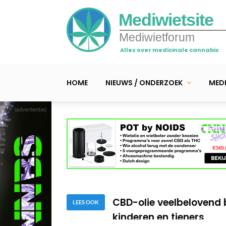
Mediwietsite
Mediwietforum
Alles over medicinale cannabis
HOME
NIEUWS / ONDERZOEK
MEDI
(advertentie)
Studie • CBD mondwate
tandplak
Dossier • Medicinale 
CBD-olie veelbelovend
kinderen en tieners
LEES OOK
Studie • CBD mondwate
tandplak