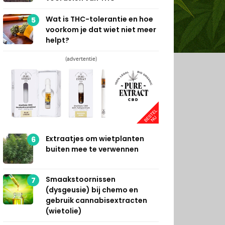
Wat is THC-tolerantie en hoe
5
voorkom je dat wiet niet meer
helpt?
(advertentie)
Extraatjes om wietplanten
6
buiten mee te verwennen
Smaakstoornissen
7
(dysgeusie) bij chemo en
gebruik cannabisextracten
(wietolie)