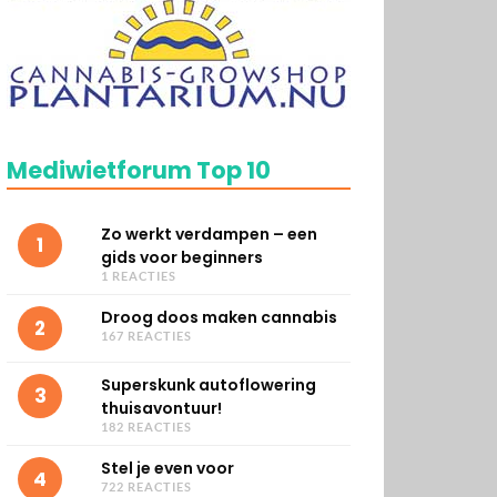
Mediwietforum Top 10
Zo werkt verdampen – een
1
gids voor beginners
1 REACTIES
Droog doos maken cannabis
2
167 REACTIES
Superskunk autoflowering
3
thuisavontuur!
182 REACTIES
Stel je even voor
4
722 REACTIES