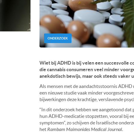
ONDERZOEK
Wiet bij ADHD is bij velen een succesvolle
die cannabis consumeren veel minder voorges
anekdotisch bewijs, maar ook steeds vaker ui
Als mensen met de aandachtsstoornis ADHD m
een nieuwe studie vaak minder voorgeschreven
bijwerkingen deze krachtige, verslavende psyc
“In dit onderzoek hebben we aangetoond dat 
hun ADHD-medicatie stopzetten, vooral bij e
symptomen”, zo schijven de Israëlische onderz
het
Rambam Maimonides Medical Journal
.