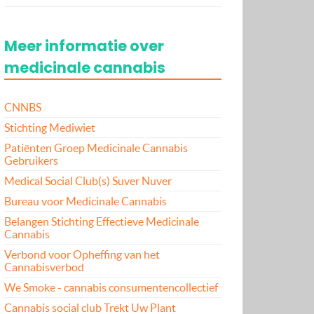
Meer informatie over
medicinale cannabis
CNNBS
Stichting Mediwiet
Patiënten Groep Medicinale Cannabis
Gebruikers
Medical Social Club(s) Suver Nuver
Bureau voor Medicinale Cannabis
Belangen Stichting Effectieve Medicinale
Cannabis
Verbond voor Opheffing van het
Cannabisverbod
We Smoke - cannabis consumentencollectief
Cannabis social club Trekt Uw Plant