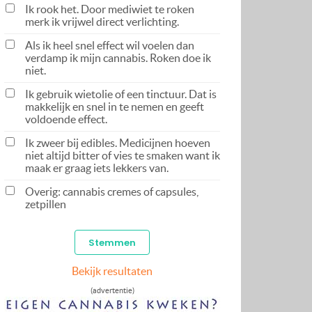
Ik rook het. Door mediwiet te roken
merk ik vrijwel direct verlichting.
Als ik heel snel effect wil voelen dan
verdamp ik mijn cannabis. Roken doe ik
niet.
Ik gebruik wietolie of een tinctuur. Dat is
makkelijk en snel in te nemen en geeft
voldoende effect.
Ik zweer bij edibles. Medicijnen hoeven
niet altijd bitter of vies te smaken want ik
maak er graag iets lekkers van.
Overig: cannabis cremes of capsules,
zetpillen
Bekijk resultaten
(advertentie)