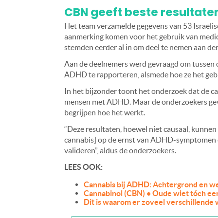
CBN geeft beste resultate
Het team verzamelde gegevens van 53 Israëlis
aanmerking komen voor het gebruik van medici
stemden eerder al in om deel te nemen aan de
Aan de deelnemers werd gevraagd om tussen o
ADHD te rapporteren, alsmede hoe ze het gebru
In het bijzonder toont het onderzoek dat de c
mensen met ADHD. Maar de onderzoekers geven
begrijpen hoe het werkt.
“Deze resultaten, hoewel niet causaal, kunnen 
cannabis] op de ernst van ADHD-symptomen e
valideren”, aldus de onderzoekers.
LEES OOK:
Cannabis bij ADHD: Achtergrond en w
Cannabinol (CBN) • Oude wiet tóch ee
Dit is waarom er zoveel verschillende 