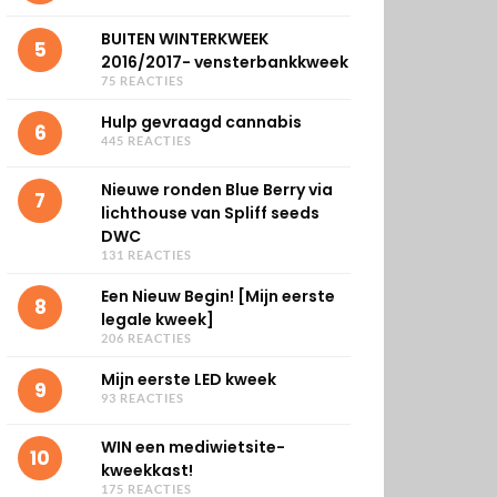
BUITEN WINTERKWEEK
5
2016/2017- vensterbankkweek
75 REACTIES
Hulp gevraagd cannabis
6
445 REACTIES
Nieuwe ronden Blue Berry via
7
lichthouse van Spliff seeds
DWC
131 REACTIES
Een Nieuw Begin! [Mijn eerste
8
legale kweek]
206 REACTIES
Mijn eerste LED kweek
9
93 REACTIES
WIN een mediwietsite-
10
kweekkast!
175 REACTIES