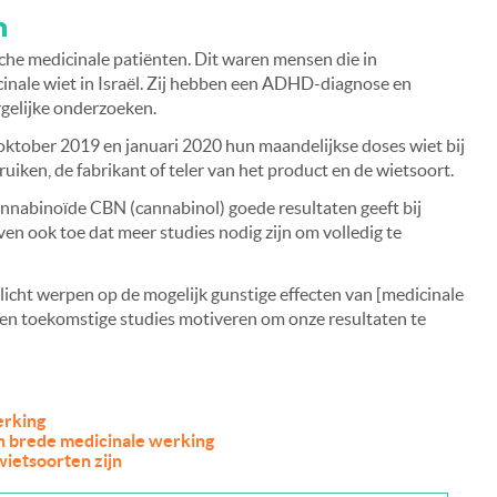
n
che medicinale patiënten. Dit waren mensen die in
nale wiet in Israël. Zij hebben een ADHD-diagnose en
rgelijke onderzoeken.
ktober 2019 en januari 2020 hun maandelijkse doses wiet bij
iken, de fabrikant of teler van het product en de wietsoort.
annabinoïde CBN (cannabinol) goede resultaten geeft bij
 ook toe dat meer studies nodig zijn om volledig te
licht werpen op de mogelijk gunstige effecten van [medicinale
n toekomstige studies motiveren om onze resultaten te
erking
n brede medicinale werking
wietsoorten zijn