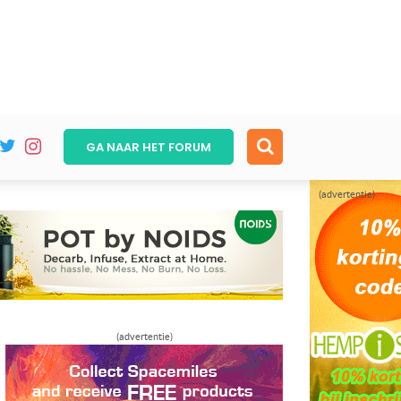
GA NAAR HET
FORUM
(advertentie)
(advertentie)