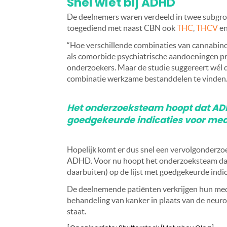
Snel wiet bij ADHD
De deelnemers waren verdeeld in twee subgroep
toegediend met naast CBN ook
THC
,
THCV
e
“Hoe verschillende combinaties van cannabino
als comorbide psychiatrische aandoeningen pre
onderzoekers. Maar de studie suggereert wél da
combinatie werkzame bestanddelen te vinden
Het onderzoeksteam hoopt dat ADHD 
goedgekeurde indicaties voor med
Hopelijk komt er dus snel een vervolgonderzoek
ADHD. Voor nu hoopt het onderzoeksteam dat 
daarbuiten) op de lijst met goedgekeurde indi
De deelnemende patiënten verkrijgen hun medic
behandeling van kanker in plaats van de neur
staat.