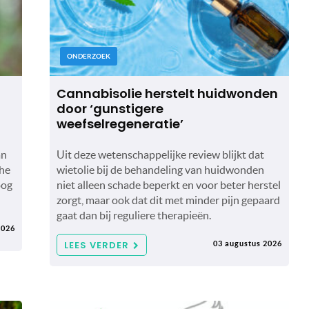
ONDERZOEK
Cannabisolie herstelt huidwonden
door ‘gunstigere
weefselregeneratie’
an
Uit deze wetenschappelijke review blijkt dat
che
wietolie bij de behandeling van huidwonden
oog
niet alleen schade beperkt en voor beter herstel
zorgt, maar ook dat dit met minder pijn gepaard
gaat dan bij reguliere therapieën.
2026
LEES VERDER
03 augustus 2026