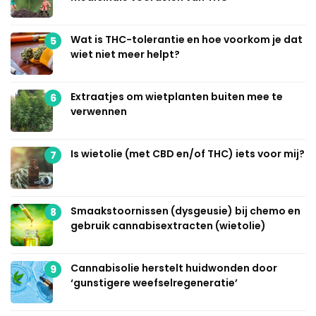
Wat is THC-tolerantie en hoe voorkom je dat
5
wiet niet meer helpt?
Extraatjes om wietplanten buiten mee te
6
verwennen
Is wietolie (met CBD en/of THC) iets voor mij?
7
Smaakstoornissen (dysgeusie) bij chemo en
8
gebruik cannabisextracten (wietolie)
Cannabisolie herstelt huidwonden door
9
‘gunstigere weefselregeneratie’