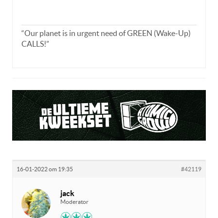
“Our planet is in urgent need of GREEN (Wake-Up)
CALLS!”
16-01-2022 om 19:35
#42119
jack
Moderator