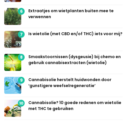
Extraatjes om wietplanten buiten mee te
6
verwennen
Is wietolie (met CBD en/of THC) iets voor mij?
7
Smaakstoornissen (dysgeusie) bij chemo en
8
gebruik cannabisextracten (wietolie)
Cannabisolie herstelt huidwonden door
9
‘gunstigere weefselregeneratie’
Cannabisolie? 10 goede redenen om wietolie
10
met THC te gebruiken