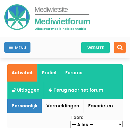
Mediwietsite
Mediwietforum
Alles over medicinale cannabis
MENU
WEBSITE
Activiteit
Profiel
Forums
Uitloggen
Terug naar het forum
Persoonlijk
Vermeldingen
Favorieten
Toon: