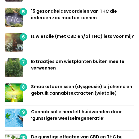
15 gezondheidsvoordelen van THC die
5
iedereen zou moeten kennen
Is wietolie (met CBD en/of THC) iets voor mij?
6
Extraatjes om wietplanten buiten mee te
7
verwennen
Smaakstoornissen (dysgeusie) bij chemo en
8
gebruik cannabisextracten (wietolie)
Cannabisolie herstelt huidwonden door
9
‘gunstigere weefselregeneratie’
De gunstige effecten van CBD en THC bij
10