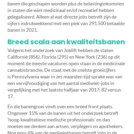
banen die geschapen worden plus de belastinginkomsten
in staten die wiet medicinaal en/of recreatief hebben
gelegaliseerd. Alleen al wat directe jobs betreft zijn de
cijfers indrukwekkend met een piek van 291.500 betaalde
banen in 2021.
Breed scala aan kwaliteitsbanen
Volgens het onderzoek van Joblift hebben de staten
Californië (856), Florida (295) en New York (236) op dit
moment de meeste vacatures open staan in de medicinale
cannabisbranche. De staat met de snelste groeicijfers
is Pennsylvania waar in zes maanden tijd sprake was van
een vervijfvoudiging van het aantal mediwiet-jobs in
vergelijking met het laatste halfjaar van 2017: 82 versus
17.
En die banengroei vindt over een breed front plaats.
Ongeveer 15% van de banen uit het onderzoek betreft
‘hoog-kwalitatieve medische professionals’ en dan
moeten we denken aan artsen, verplegers en apothekers.
Nog eens 6% van de mediwietbanen betreft jobs in de