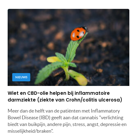
NIEUWS
Wiet en CBD-olie helpen bij inflammatoire
darmziekte (ziekte van Crohn/colitis ulcerosa)
Meer dan de helft van de patiënten met Inflammatory
Bowel Disease (IBD) geeft aan dat cannabis "verlichting
biedt van buikpijn, andere pijn, stress, angst, depressie en
misselijkheid/braken".