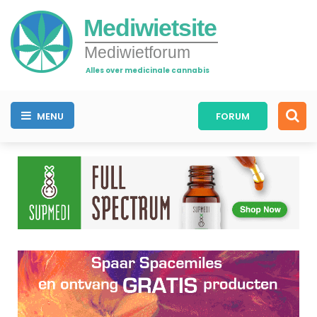
Mediwietsite
Mediwietforum
Alles over medicinale cannabis
MENU
FORUM