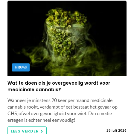
NIEUWS
Wat te doen als je overgevoelig wordt voor
medicinale cannabis?
Wanneer je minstens 20 keer per maand medicinale
cannabis rookt, verdampt of eet bestaat het gevaar op
CHS, ofwel overgevoeligheid voor wiet. De remedie
ertegen is echter heel eenvoudig!
LEES VERDER
28 juli 2026