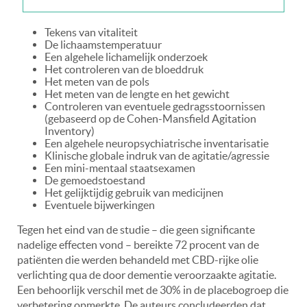
Tekens van vitaliteit
De lichaamstemperatuur
Een algehele lichamelijk onderzoek
Het controleren van de bloeddruk
Het meten van de pols
Het meten van de lengte en het gewicht
Controleren van eventuele gedragsstoornissen
(gebaseerd op de Cohen-Mansfield Agitation
Inventory)
Een algehele neuropsychiatrische inventarisatie
Klinische globale indruk van de agitatie/agressie
Een mini-mentaal staatsexamen
De gemoedstoestand
Het gelijktijdig gebruik van medicijnen
Eventuele bijwerkingen
Tegen het eind van de studie – die geen significante
nadelige effecten vond – bereikte 72 procent van de
patiënten die werden behandeld met CBD-rijke olie
verlichting qua de door dementie veroorzaakte agitatie.
Een behoorlijk verschil met de 30% in de placebogroep die
verbetering opmerkte. De auteurs concludeerden dat