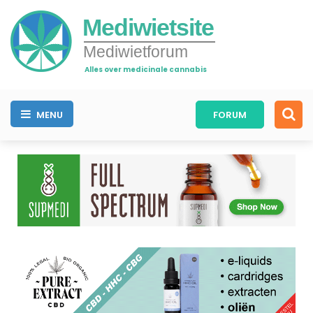
Mediwietsite
Mediwietforum
Alles over medicinale cannabis
MENU
FORUM