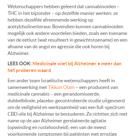
Wetenschappers hebben geleerd dat cannabinoïden –
THC in het bijzonder – op dezelfde manier werken: ze
hebben dezelfde afremmende werking op
acetylcholinesterase. Bovendien kunnen cannabinoïden
mogelijk ook andere voordelen bieden, zoals een toename
van de eetlust (wat resulteert in gewichtstoename) en een
afname van de angst en agressie die ook horen bij
Alzheimer.
LEES OOK:
Medicinale wiet bij Alzheimer • meer dan
het proberen waard
Een ander team Israëlische wetenschappers heeft in
samenwerking met
Tikkun Olam
– een producent van
medicinale cannabis – een gerandomiseerde,
dubbelblinde, placebo-gecontroleerde studie uitgevoerd
om de veiligheid en werkzaamheid van een full-spectrum
CBD olie bij Alzheimer te bestuderen. Ze richtten zich met
name op de aan Alzheimer gerelateerde agitatie
(opwinding en rusteloosheid), een van de meest
voorkomende symptomen bij patiënten met ernstige