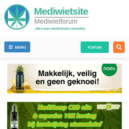
Mediwietsite
Mediwietforum
Alles over medicinale cannabis
MENU
FORUM