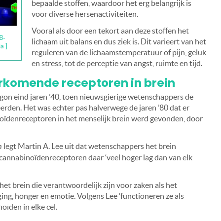
bepaalde stoffen, waardoor het erg belangrijk is
voor diverse hersenactiviteiten.
Vooral als door een tekort aan deze stoffen het
B-
lichaam uit balans en dus ziek is. Dit varieert van het
a ]
reguleren van de lichaamstemperatuur of pijn, geluk
en stress, tot de perceptie van angst, ruimte en tijd.
komende receptoren in brein
gon eind jaren ’40, toen nieuwsgierige wetenschappers de
rden. Het was echter pas halverwege de jaren ’80 dat er
noïdenreceptoren in het menselijk brein werd gevonden, door
m
legt Martin A. Lee uit dat wetenschappers het brein
cannabinoïdenreceptoren daar ‘veel hoger lag dan van elk
et brein die verantwoordelijk zijn voor zaken als het
ing, honger en emotie. Volgens Lee ‘functioneren ze als
oïden in elke cel.