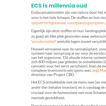
ECS is millennia oud
Endocannabinoïden zijn van nature door het 
voor in het hele lichaam. De stoffen en hun rec
spijsverteringskanaal
,
voortplantingsorganen
Eigenlijk zijn deze stoffen en hun ‘landingspl
zo goed als élke plek gevonden waar wetenscha
‘
wondermiddel
‘ wietolie tegen zoveel verschill
Hoewel vernoemd naar de cannabisplant, vond
systeem haar oorsprong al ver voor de eerste
van het organisme. ‘Dit aloude interne syste
zich 600 miljoen jaar geleden te ontwikkelen (
cannabis voor het eerst verscheen), toen de m
complexe levensvorm een spons was’,
zegt Mar
directeur van Project CBD.
Het ECS ontwikkelde met de mens mee (en met
ander dier behalve insecten), en is vandaag de
cruciaal voor de homeostase van onze lichame
mentale gesteldheid.
Deze homeostase is de balans die nodig is voo