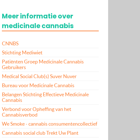
Meer informatie over
medicinale cannabis
CNNBS
Stichting Mediwiet
Patiënten Groep Medicinale Cannabis
Gebruikers
Medical Social Club(s) Suver Nuver
Bureau voor Medicinale Cannabis
Belangen Stichting Effectieve Medicinale
Cannabis
Verbond voor Opheffing van het
Cannabisverbod
We Smoke - cannabis consumentencollectief
Cannabis social club Trekt Uw Plant