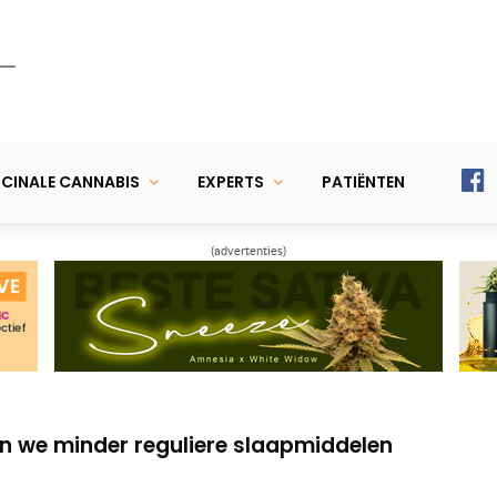
CINALE CANNABIS
EXPERTS
PATIËNTEN
(advertenties)
iew: CBD heeft potentie om kankertumoren
 verlicht pijn borstkankerpatiënten en
en we minder reguliere slaapmiddelen
iew: CBD heeft potentie om kankertumoren