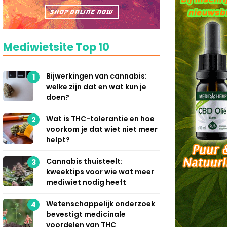
Mediwietsite Top 10
Bijwerkingen van cannabis:
1
welke zijn dat en wat kun je
doen?
Wat is THC-tolerantie en hoe
2
voorkom je dat wiet niet meer
helpt?
Cannabis thuisteelt:
3
kweektips voor wie wat meer
mediwiet nodig heeft
Wetenschappelijk onderzoek
4
bevestigt medicinale
voordelen van THC