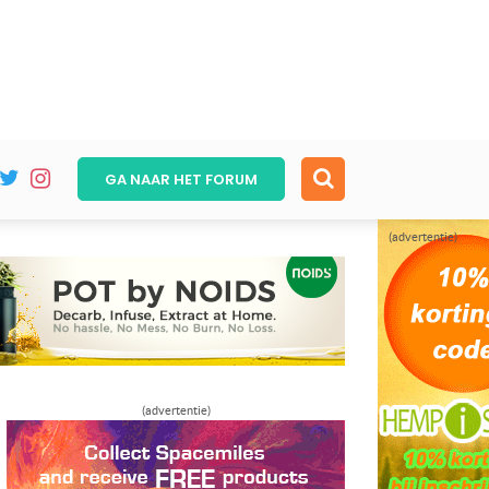
GA NAAR HET
FORUM
(advertentie)
(advertentie)