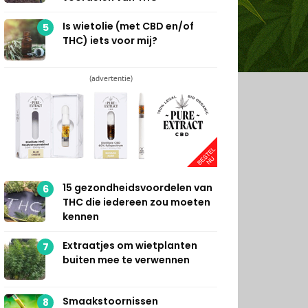
Is wietolie (met CBD en/of
5
THC) iets voor mij?
(advertentie)
15 gezondheidsvoordelen van
6
THC die iedereen zou moeten
kennen
Extraatjes om wietplanten
7
buiten mee te verwennen
Smaakstoornissen
8