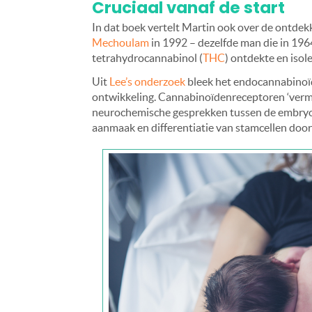
Cruciaal vanaf de start
In dat boek vertelt Martin ook over de ontd
Mechoulam
in 1992 – dezelfde man die in 196
tetrahydrocannabinol (
THC
) ontdekte en isol
Uit
Lee’s onderzoek
bleek het endocannabinoïd
ontwikkeling. Cannabinoïdenreceptoren ‘vermen
neurochemische gesprekken tussen de embryo e
aanmaak en differentiatie van stamcellen door 