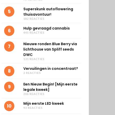
Superskunk autoflowering
5
thuisavontuur!
182 REACTIES
Hulp gevraagd cannabis
6
445 REACTIES
Nieuwe ronden Blue Berry via
7
lichthouse van Spliff seeds
DWC
131 REACTIES
Vervuilingen in concentraat?
8
2 REACTIES
Een Nieuw Begin! [Mijn eerste
9
legale kweek]
206 REACTIES
Mijn eerste LED kweek
10
93 REACTIES