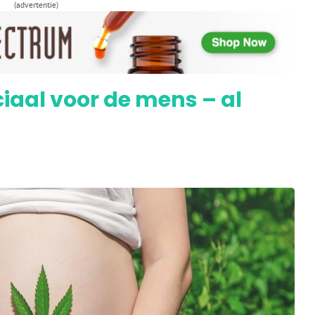
 verlicht pijn borstkankerpatiënten en
(advertentie)
aal voor de mens – al