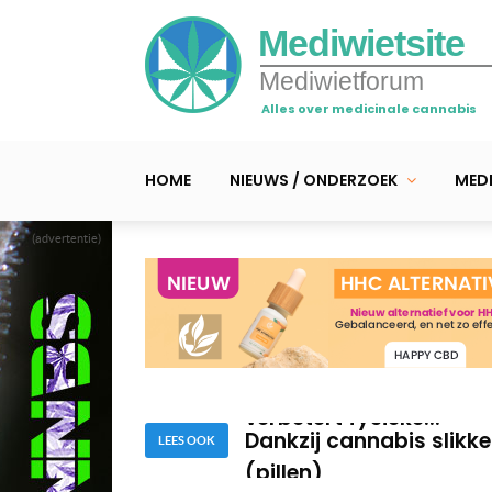
Mediwietsite
Mediwietforum
Alles over medicinale cannabis
HOME
NIEUWS / ONDERZOEK
MEDI
(advertentie)
Wetenschappelijke rev
te bestrijden
Studie: Cannabis-crème
verbetert fysieke...
Dankzij cannabis slikk
(pillen)
LEES OOK
Wetenschappelijke rev
te bestrijden