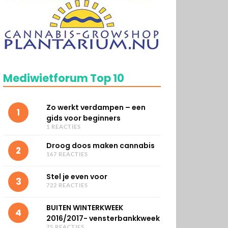
Mediwietforum Top 10
Zo werkt verdampen – een
1
gids voor beginners
1 REACTIES
Droog doos maken cannabis
2
167 REACTIES
Stel je even voor
3
722 REACTIES
BUITEN WINTERKWEEK
4
2016/2017- vensterbankkweek
75 REACTIES