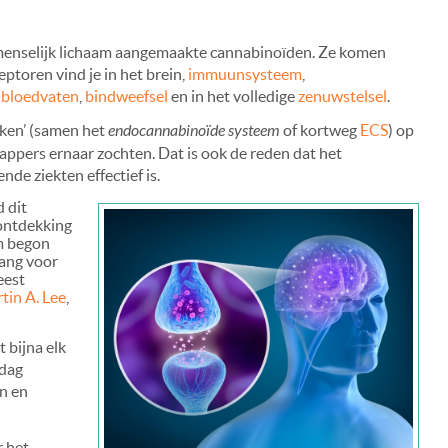
menselijk lichaam aangemaakte cannabinoïden. Ze komen
eptoren vind je in het brein,
immuunsysteem
,
,
bloedvaten
,
bindweefsel
en in het volledige
zenuwstelsel
.
ekken’ (samen het
endocannabinoïde systeem
of kortweg
ECS
) op
ppers ernaar zochten. Dat is ook de reden dat het
ende ziekten effectief is.
 dit
 ontdekking
em begon
lang voor
eest
tin A. Lee
,
 bijna elk
 dag
n en
r het