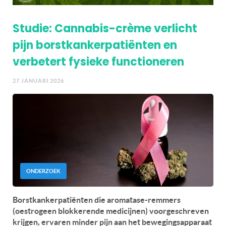
Studie: Cannabis-crème verlicht
pijn borstkankerpatiënten en
verbetert fysieke functioneren
27 JANUARI 2026
ONDERZOEK
Borstkankerpatiënten die aromatase-remmers
(oestrogeen blokkerende medicijnen) voorgeschreven
krijgen, ervaren minder pijn aan het bewegingsapparaat