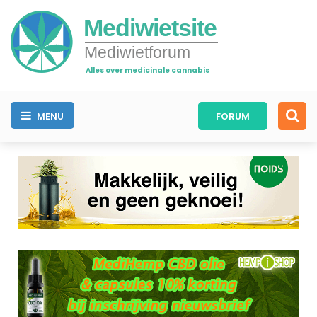
Mediwietsite
Mediwietforum
Alles over medicinale cannabis
MENU
FORUM