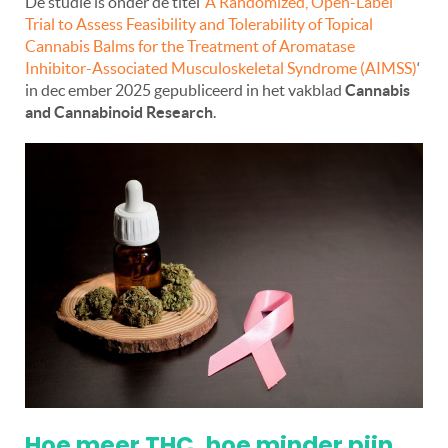
De studie is onder de titel ‘
A Randomized, Open-Label
Trial to Assess Feasibility and Tolerability of Topical
Cannabis Balms for the Treatment of Aromatase
Inhibitor-Associated Musculoskeletal Syndrome (AIMSS)
‘
in dec ember 2025 gepubliceerd in het vakblad
Cannabis
and Cannabinoid Research
.
Hoe meer THC, hoe minder pijn