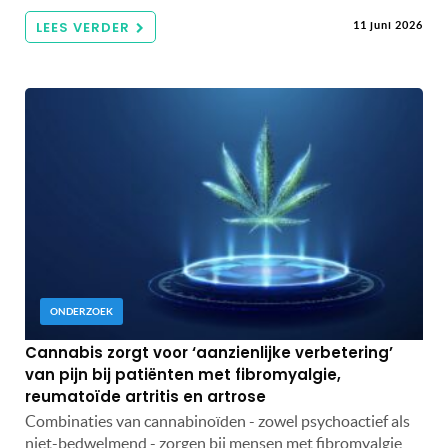
LEES VERDER
11 juni 2026
ONDERZOEK
Cannabis zorgt voor ‘aanzienlijke verbetering’
van pijn bij patiënten met fibromyalgie,
reumatoïde artritis en artrose
Combinaties van cannabinoïden - zowel psychoactief als
niet-bedwelmend - zorgen bij mensen met fibromyalgie,