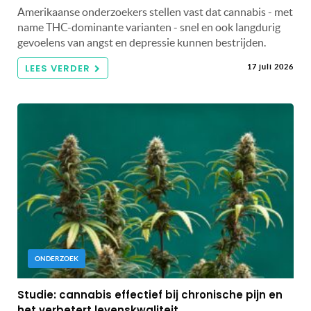
Amerikaanse onderzoekers stellen vast dat cannabis - met
name THC-dominante varianten - snel en ook langdurig
gevoelens van angst en depressie kunnen bestrijden.
LEES VERDER
17 juli 2026
ONDERZOEK
Studie: cannabis effectief bij chronische pijn en
het verbetert levenskwaliteit