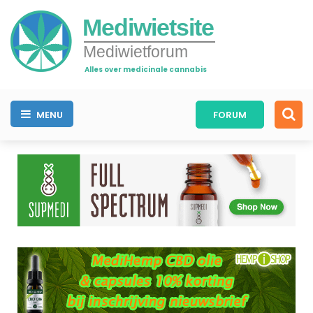
Mediwietsite
Mediwietforum
Alles over medicinale cannabis
MENU
FORUM