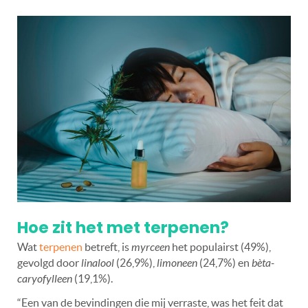
Hoe zit het met terpenen?
Wat
terpenen
betreft, is
myrceen
het populairst (49%),
gevolgd door
linalool
(26,9%),
limoneen
(24,7%) en
bèta-
caryofylleen
(19,1%).
“Een van de bevindingen die mij verraste, was het feit dat