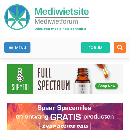
Mediwietsite
Mediwietforum
Alles over medicinale cannabis
MENU
FORUM