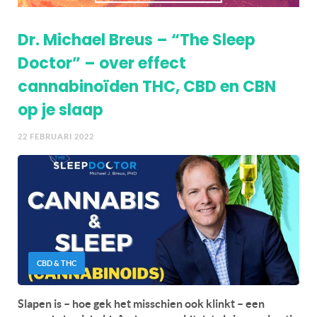
Dr. Michael Breus – “The Sleep
Doctor” – over effect
cannabinoïden THC, CBD en CBN
op je slaap
22 FEBRUARI 2022
CBD & THC
Slapen is – hoe gek het misschien ook klinkt – een