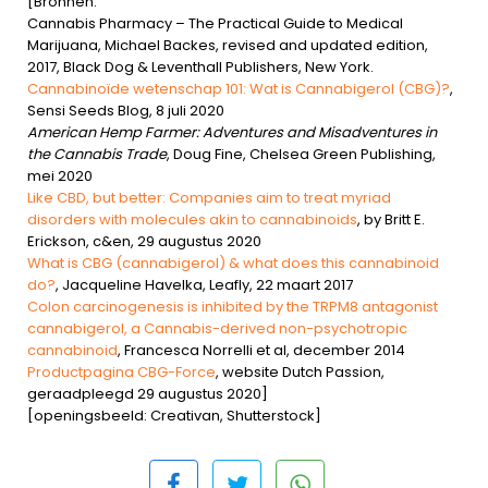
[Bronnen:
Cannabis Pharmacy – The Practical Guide to Medical
Marijuana, Michael Backes, revised and updated edition,
2017, Black Dog & Leventhall Publishers, New York.
Cannabinoïde wetenschap 101: Wat is Cannabigerol (CBG)?
,
Sensi Seeds Blog, 8 juli 2020
American Hemp Farmer: Adventures and Misadventures in
the Cannabis Trade
, Doug Fine, Chelsea Green Publishing,
mei 2020
Like CBD, but better: Companies aim to treat myriad
disorders with molecules akin to cannabinoids
, by Britt E.
Erickson, c&en, 29 augustus 2020
What is CBG (cannabigerol) & what does this cannabinoid
do?
, Jacqueline Havelka, Leafly, 22 maart 2017
Colon carcinogenesis is inhibited by the TRPM8 antagonist
cannabigerol, a Cannabis-derived non-psychotropic
cannabinoid
, Francesca Norrelli et al, december 2014
Productpagina CBG-Force
, website Dutch Passion,
geraadpleegd 29 augustus 2020]
[openingsbeeld: Creativan, Shutterstock]