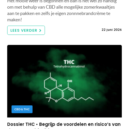
Het mooie weer is begonnen en dan is het wel zo handig
om met behulp van CBD alle mogelijke zomerkwaaltjes
aan te pakken en zelfs je eigen zonnnebrandcrème te
maken!
LEES VERDER
22 juni 2026
CBD & THC
Dossier THC • Begrijp de voordelen en risico’s van