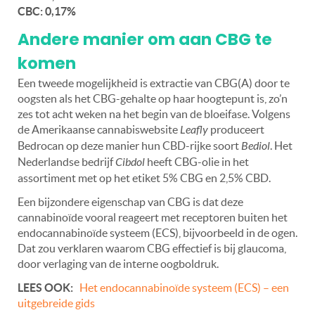
CBC: 0,17%
Andere manier om aan CBG te
komen
Een tweede mogelijkheid is extractie van CBG(A) door te
oogsten als het CBG-gehalte op haar hoogtepunt is, zo’n
zes tot acht weken na het begin van de bloeifase. Volgens
de Amerikaanse cannabiswebsite
Leafly
produceert
Bedrocan op deze manier hun CBD-rijke soort
Bediol
. Het
Nederlandse bedrijf
Cibdol
heeft CBG-olie in het
assortiment met op het etiket 5% CBG en 2,5% CBD.
Een bijzondere eigenschap van CBG is dat deze
cannabinoïde vooral reageert met receptoren buiten het
endocannabinoïde systeem (ECS), bijvoorbeeld in de ogen.
Dat zou verklaren waarom CBG effectief is bij glaucoma,
door verlaging van de interne oogboldruk.
LEES OOK:
Het endocannabinoïde systeem (ECS) – een
uitgebreide gids