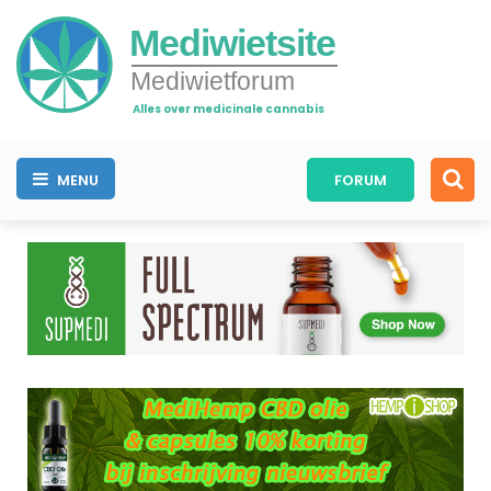
Mediwietsite
Mediwietforum
Alles over medicinale cannabis
MENU
FORUM